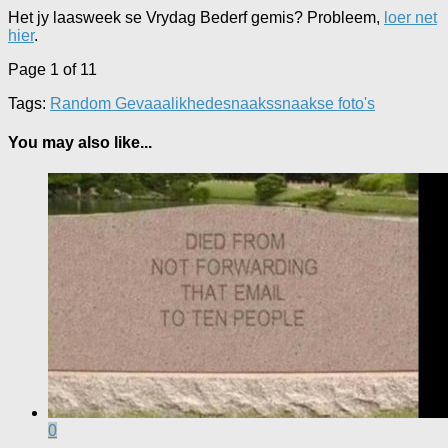
Het jy laasweek se Vrydag Bederf gemis? Probleem,
loer net
hier
.
Page 1 of 1
1
Tags:
Random Gevaaalikhede
snaaks
snaakse foto's
You may also like...
0