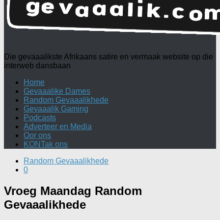
Die gevaaalikste Afrikaans satire en vermaak website op die
interweb dansbaan
Home
Gevaaalike Dames
Random Gevaaalikhede
Gevaaalik Gaming
Podcasts
Adverteer en Media
Oor ons
KONTak ons
Random Gevaaalikhede
0
Vroeg Maandag Random
Gevaaalikhede