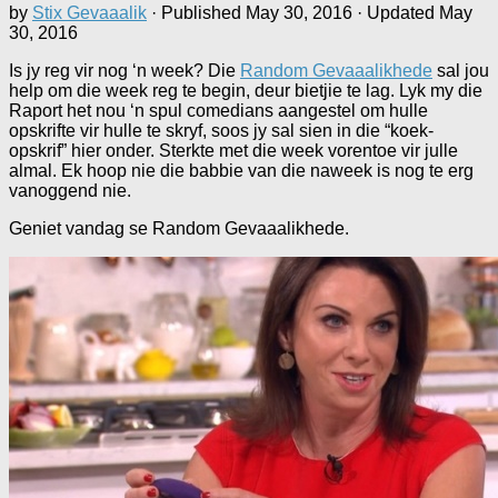
by
Stix Gevaaalik
· Published
May 30, 2016
· Updated
May
30, 2016
Is jy reg vir nog ‘n week? Die
Random Gevaaalikhede
sal jou
help om die week reg te begin, deur bietjie te lag. Lyk my die
Raport het nou ‘n spul comedians aangestel om hulle
opskrifte vir hulle te skryf, soos jy sal sien in die “koek-
opskrif” hier onder. Sterkte met die week vorentoe vir julle
almal. Ek hoop nie die babbie van die naweek is nog te erg
vanoggend nie.
Geniet vandag se Random Gevaaalikhede.