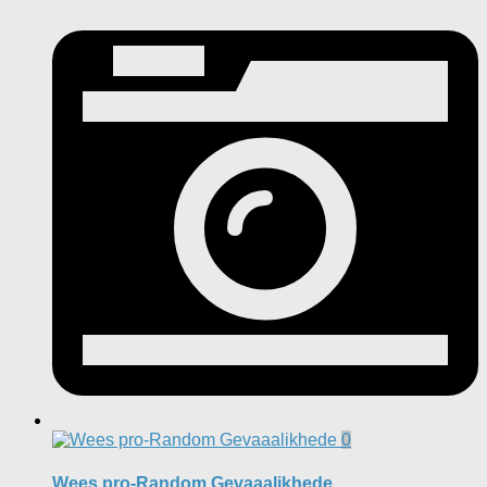
0
Wees pro-Random Gevaaalikhede