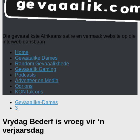
Die gevaaalikste Afrikaans satire en vermaak website op die
interweb dansbaan
Home
Gevaaalike Dames
Random Gevaaalikhede
Gevaaalik Gaming
Podcasts
Adverteer en Media
Oor ons
KONTak ons
Gevaaalike-Dames
3
Vrydag Bederf is vroeg vir ‘n
verjaarsdag