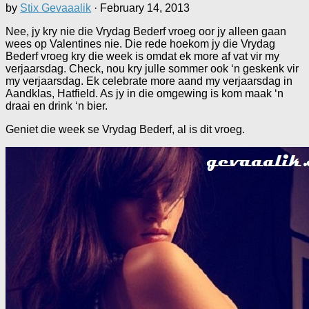
by
Stix Gevaaalik
·
February 14, 2013
Nee, jy kry nie die Vrydag Bederf vroeg oor jy alleen gaan
wees op Valentines nie. Die rede hoekom jy die Vrydag
Bederf vroeg kry die week is omdat ek more af vat vir my
verjaarsdag. Check, nou kry julle sommer ook ‘n geskenk vir
my verjaarsdag. Ek celebrate more aand my verjaarsdag in
Aandklas, Hatfield. As jy in die omgewing is kom maak ‘n
draai en drink ‘n bier.
Geniet die week se Vrydag Bederf, al is dit vroeg.