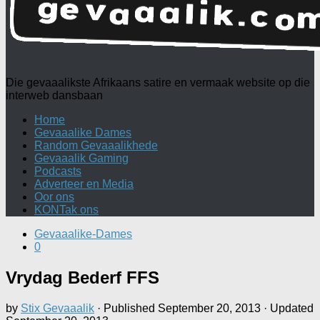
Die gevaaalikste Afrikaans satire en vermaak website op die
interweb dansbaan
Home
Gevaaalike Dames
Random Gevaaalikhede
Gevaaalik Gaming
Podcasts
Adverteer en Media
Oor ons
KONTak ons
Gevaaalike-Dames
0
Vrydag Bederf FFS
by
Stix Gevaaalik
· Published
September 20, 2013
· Updated