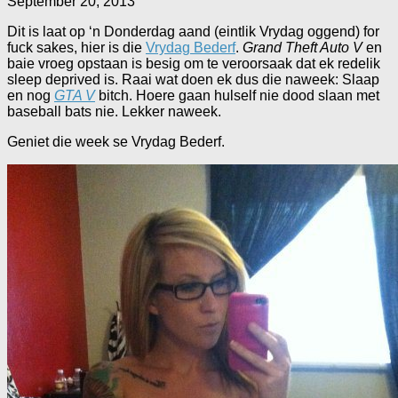
September 20, 2013
Dit is laat op ‘n Donderdag aand (eintlik Vrydag oggend) for
fuck sakes, hier is die
Vrydag Bederf
.
Grand Theft Auto V
en
baie vroeg opstaan is besig om te veroorsaak dat ek redelik
sleep deprived is. Raai wat doen ek dus die naweek: Slaap
en nog
GTA V
bitch. Hoere gaan hulself nie dood slaan met
baseball bats nie. Lekker naweek.
Geniet die week se Vrydag Bederf.