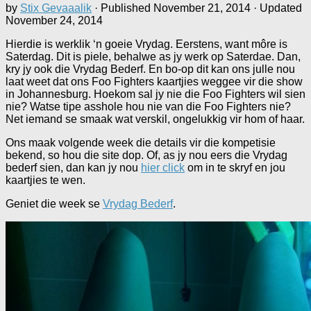
by
Stix Gevaaalik
· Published
November 21, 2014
· Updated
November 24, 2014
Hierdie is werklik ‘n goeie Vrydag. Eerstens, want môre is
Saterdag. Dit is piele, behalwe as jy werk op Saterdae. Dan,
kry jy ook die Vrydag Bederf. En bo-op dit kan ons julle nou
laat weet dat ons Foo Fighters kaartjies weggee vir die show
in Johannesburg. Hoekom sal jy nie die Foo Fighters wil sien
nie? Watse tipe asshole hou nie van die Foo Fighters nie?
Net iemand se smaak wat verskil, ongelukkig vir hom of haar.
Ons maak volgende week die details vir die kompetisie
bekend, so hou die site dop. Of, as jy nou eers die Vrydag
bederf sien, dan kan jy nou
hier click
om in te skryf en jou
kaartjies te wen.
Geniet die week se
Vrydag Bederf
.