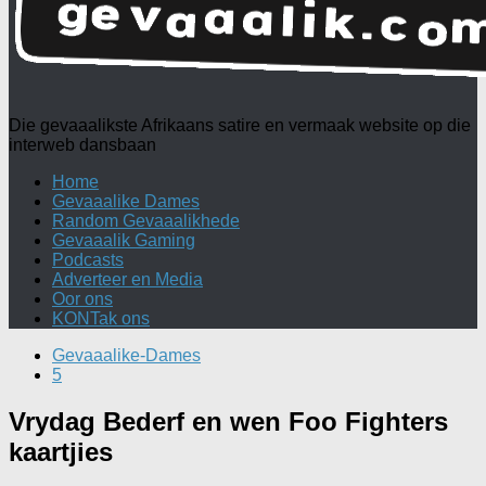
Die gevaaalikste Afrikaans satire en vermaak website op die
interweb dansbaan
Home
Gevaaalike Dames
Random Gevaaalikhede
Gevaaalik Gaming
Podcasts
Adverteer en Media
Oor ons
KONTak ons
Gevaaalike-Dames
5
Vrydag Bederf en wen Foo Fighters
kaartjies