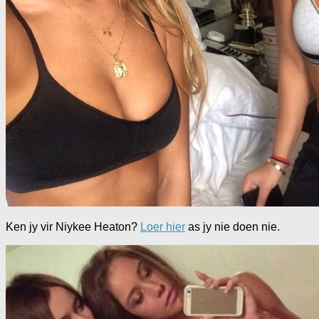
Ken jy vir Niykee Heaton?
Loer hier
as jy nie doen nie.