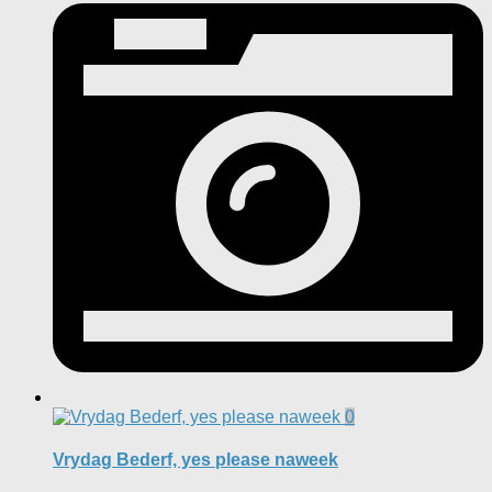
0
Vrydag Bederf, yes please naweek