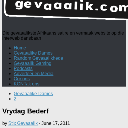
Die gevaaalikste Afrikaans satire en vermaak website op die
interweb dansbaan
Home
Gevaaalike Dames
Random Gevaaalikhede
Gevaaalik Gaming
Podcasts
Adverteer en Media
Oor ons
KONTak ons
Gevaaalike-Dames
2
Vrydag Bederf
by
Stix Gevaaalik
·
June 17, 2011