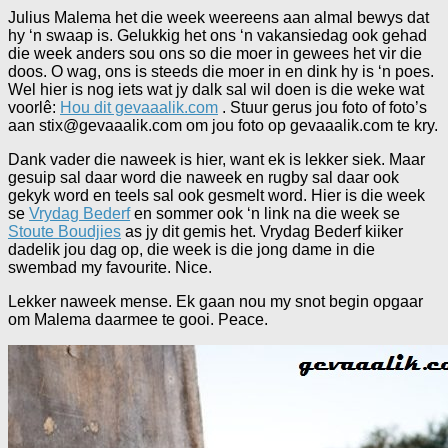
Julius Malema het die week weereens aan almal bewys dat
hy ‘n swaap is. Gelukkig het ons ‘n vakansiedag ook gehad
die week anders sou ons so die moer in gewees het vir die
doos. O wag, ons is steeds die moer in en dink hy is ‘n poes.
Wel hier is nog iets wat jy dalk sal wil doen is die weke wat
voorlê:
Hou dit gevaaalik.com
. Stuur gerus jou foto of foto’s
aan stix@gevaaalik.com om jou foto op gevaaalik.com te kry.
Dank vader die naweek is hier, want ek is lekker siek. Maar
gesuip sal daar word die naweek en rugby sal daar ook
gekyk word en teels sal ook gesmelt word. Hier is die week
se
Vrydag Bederf
en sommer ook ‘n link na die week se
Stoute Boudjies
as jy dit gemis het. Vrydag Bederf kiiker
dadelik jou dag op, die week is die jong dame in die
swembad my favourite. Nice.
Lekker naweek mense. Ek gaan nou my snot begin opgaar
om Malema daarmee te gooi. Peace.