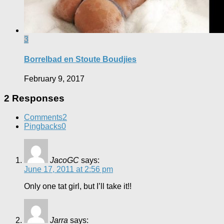
3
Borrelbad en Stoute Boudjies
February 9, 2017
2 Responses
Comments
2
Pingbacks
0
JacoGC
says:
June 17, 2011 at 2:56 pm
Only one tat girl, but I’ll take it!!
Jarra
says: