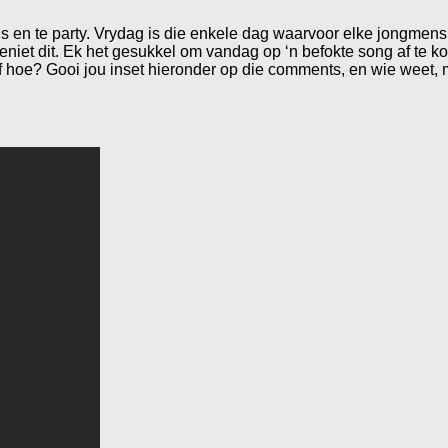
dans en te party. Vrydag is die enkele dag waarvoor elke jongmen
iet dit. Ek het gesukkel om vandag op ‘n befokte song af te kom
f hoe? Gooi jou inset hieronder op die comments, en wie weet, mi