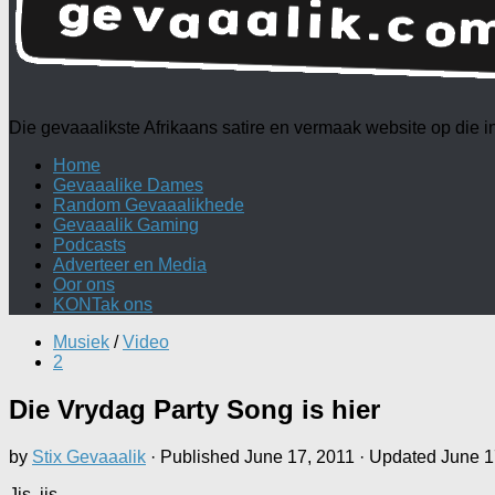
Die gevaaalikste Afrikaans satire en vermaak website op die
Home
Gevaaalike Dames
Random Gevaaalikhede
Gevaaalik Gaming
Podcasts
Adverteer en Media
Oor ons
KONTak ons
Musiek
/
Video
2
Die Vrydag Party Song is hier
by
Stix Gevaaalik
· Published
June 17, 2011
· Updated
June 1
Jis, jis,