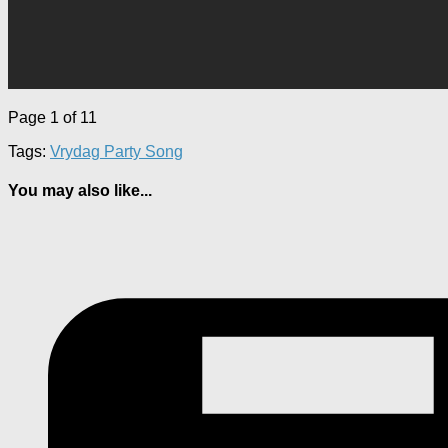
Page 1 of 1
1
Tags:
Vrydag Party Song
You may also like...