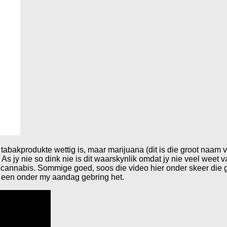
abakprodukte wettig is, maar marijuana (dit is die groot naam vi
 As jy nie so dink nie is dit waarskynlik omdat jy nie veel weet v
 oor cannabis. Sommige goed, soos die video hier onder skeer di
 een onder my aandag gebring het.