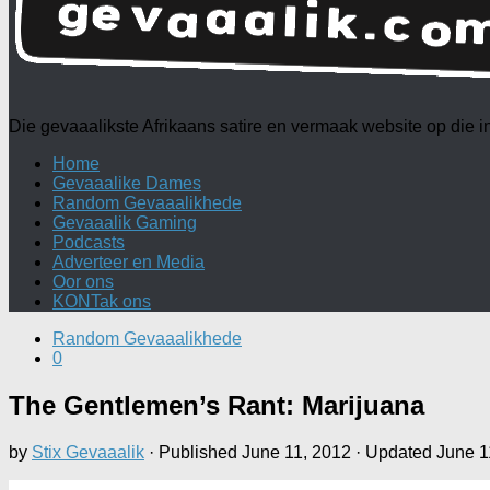
Die gevaaalikste Afrikaans satire en vermaak website op die
Home
Gevaaalike Dames
Random Gevaaalikhede
Gevaaalik Gaming
Podcasts
Adverteer en Media
Oor ons
KONTak ons
Random Gevaaalikhede
0
The Gentlemen’s Rant: Marijuana
by
Stix Gevaaalik
· Published
June 11, 2012
· Updated
June 1