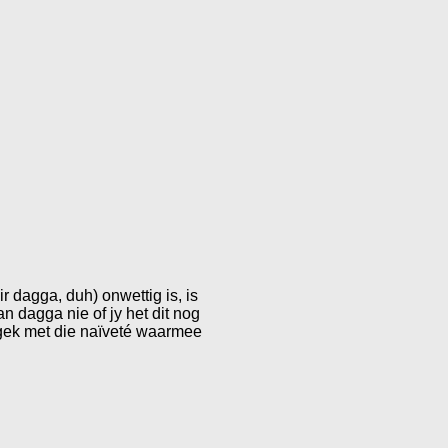
r dagga, duh) onwettig is, is
an dagga nie of jy het dit nog
e gek met die naïveté waarmee