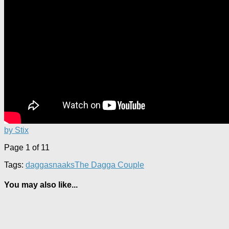
by Stix
Page 1 of 1
1
Tags:
dagga
snaaks
The Dagga Couple
You may also like...