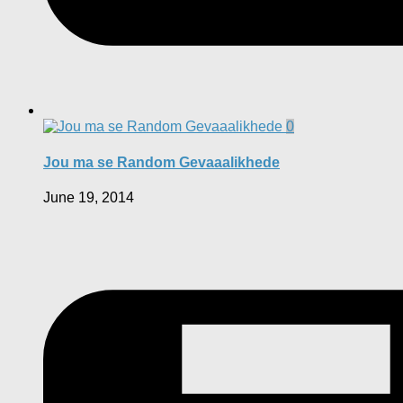
0
Jou ma se Random Gevaaalikhede
June 19, 2014