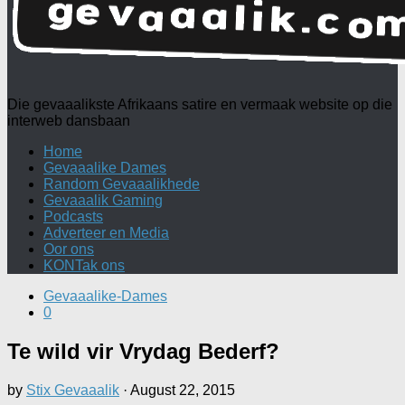
Die gevaaalikste Afrikaans satire en vermaak website op die
interweb dansbaan
Home
Gevaaalike Dames
Random Gevaaalikhede
Gevaaalik Gaming
Podcasts
Adverteer en Media
Oor ons
KONTak ons
Gevaaalike-Dames
0
Te wild vir Vrydag Bederf?
by
Stix Gevaaalik
·
August 22, 2015