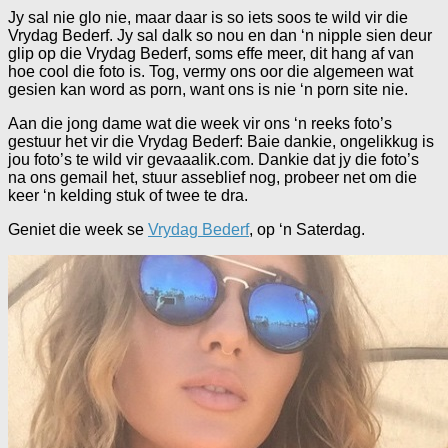
Jy sal nie glo nie, maar daar is so iets soos te wild vir die
Vrydag Bederf. Jy sal dalk so nou en dan ‘n nipple sien deur
glip op die Vrydag Bederf, soms effe meer, dit hang af van
hoe cool die foto is. Tog, vermy ons oor die algemeen wat
gesien kan word as porn, want ons is nie ‘n porn site nie.
Aan die jong dame wat die week vir ons ‘n reeks foto’s
gestuur het vir die Vrydag Bederf: Baie dankie, ongelikkug is
jou foto’s te wild vir gevaaalik.com. Dankie dat jy die foto’s
na ons gemail het, stuur asseblief nog, probeer net om die
keer ‘n kelding stuk of twee te dra.
Geniet die week se
Vrydag Bederf
, op ‘n Saterdag.