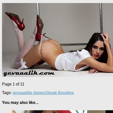
Page 1 of 1
1
Tags:
gevaaalike dames
Stoute Boudjies
You may also like...