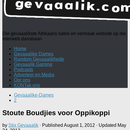
Die gevaaalikste Afrikaans satire en vermaak website op die
interweb dansbaan
Home
Gevaaalike Dames
Random Gevaaalikhede
Gevaaalik Gaming
Podcasts
Adverteer en Media
Oor ons
KONTak ons
Gevaaalike-Dames
2
Stoute Boudjies voor Oppikoppi
by
Stix Gevaaalik
· Published
August 1, 2012
· Updated
May