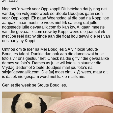
24, 2013
Nog net ‘n week voor Oppikoppi! Dit beteken dat jy nog net
vandag en volgende week se Stoute Boudjies gaan sien
voor Oppikoppi. Ek gaan Woensdag al die pad na Koppi toe
aanpak, maar moet nie vrees nie! Ek sal sorg dat julle
nogsteeds julle gevaaalik.com fix kan kry. Al gaan meeste
van die gevaaalik.com crew by Koppi wees die jaar sal ek
met Joe reël dat hy dinge aan die float hou terwyl die res van
ons party by Koppi.
Onthou om te loer na Mej Boudjies SA vir local Stoute
Boudjies talent. Dankie dan ook aan die dames wat hulle
foto’s vir ons gestuur het. Check na die gif vir die gevaaalike
dames se foto’s. Dames as julle wil foto’s in stuur vir die
Vrydag Bederf of Stoute Boudjies mail jou foto’s na
stix[at]gevaaalik.com. Die [at] moet eintlik @ wees, maar dit
is dat ek nie gespam word met kak e-mails nie.
Geniet die week se Stoute Boudjies.