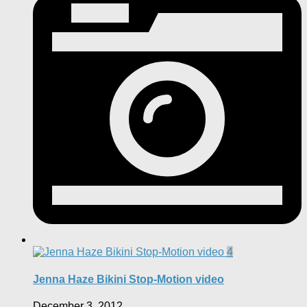
4
Jenna Haze Bikini Stop-Motion video
December 3, 2012