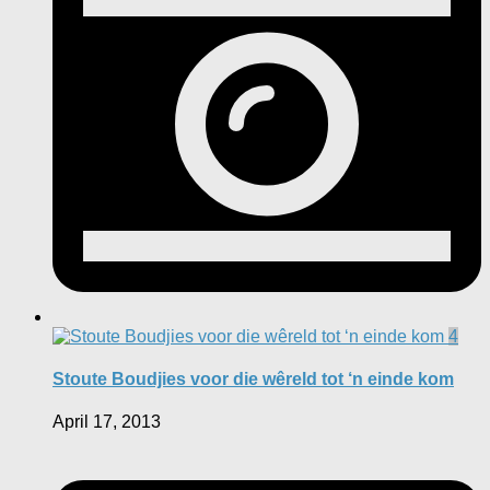
4
Stoute Boudjies voor die wêreld tot ‘n einde kom
April 17, 2013