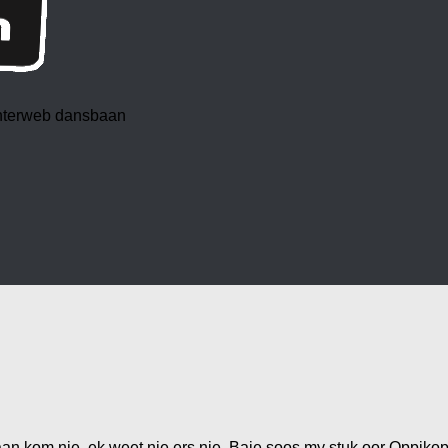
 interweb dansbaan
n kom nie, ek weet nie ers nie. Baie soos my stuk oor Oppikop