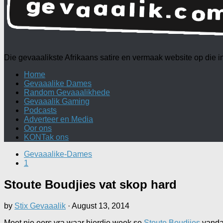
Die gevaaalikste Afrikaans satire en vermaak website op die
Home
Gevaaalike Dames
Random Gevaaalikhede
Gevaaalik Gaming
Podcasts
Adverteer en Media
Oor ons
KONTak ons
Gevaaalike-Dames
1
Stoute Boudjies vat skop hard
by
Stix Gevaaalik
·
August 13, 2014
Moet nie eers vra waar hierdie week se
Stoute Boudjies
vandaa