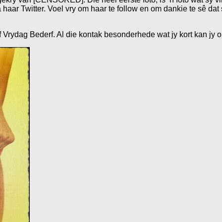
a haar Twitter. Voel vry om haar te follow en om dankie te sê da
of Vrydag Bederf. Al die kontak besonderhede wat jy kort kan jy 