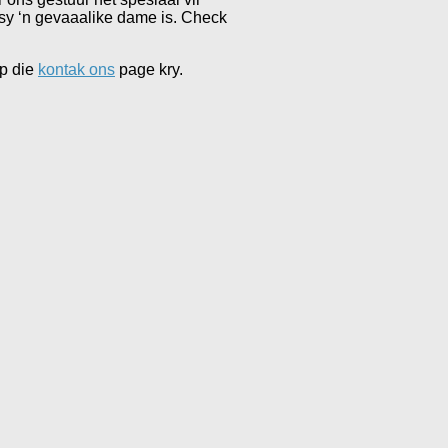
t sy ‘n gevaaalike dame is. Check
op die
kontak ons
page kry.