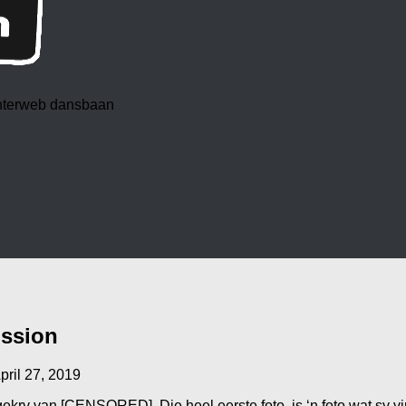
 interweb dansbaan
ission
pril 27, 2019
kry van [CENSORED]. Die heel eerste foto, is ‘n foto wat sy vir