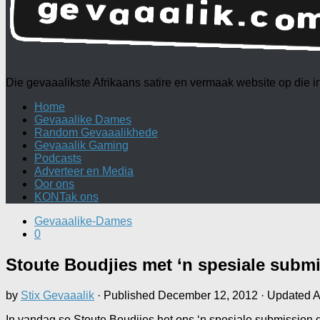
Die gevaaalikste Afrikaans satire en vermaak website op die
Home
Gevaaalike Dames
Random Gevaaalikhede
Gevaaalik Gaming
Podcasts
Adverteer en Media
Oor ons
KONTak ons
Gevaaalike-Dames
0
Stoute Boudjies met ‘n spesiale subm
by
Stix Gevaaalik
· Published
December 12, 2012
· Updated
A
In vandag se Stoute Boudjies het ons ‘n spesiale submission ge