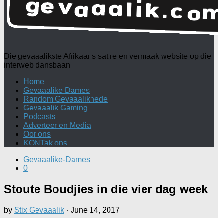
Die gevaaalikste Afrikaans satire en vermaak website op die
interweb dansbaan
Home
Gevaaalike Dames
Random Gevaaalikhede
Gevaaalik Gaming
Podcasts
Adverteer en Media
Oor ons
KONTak ons
Gevaaalike-Dames
0
Stoute Boudjies in die vier dag week
by
Stix Gevaaalik
·
June 14, 2017