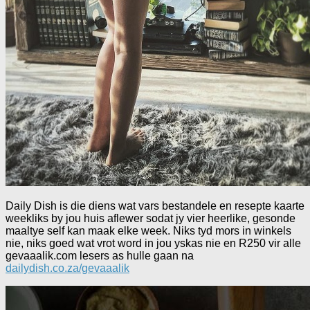
Daily Dish is die diens wat vars bestandele en resepte kaarte
weekliks by jou huis aflewer sodat jy vier heerlike, gesonde
maaltye self kan maak elke week. Niks tyd mors in winkels
nie, niks goed wat vrot word in jou yskas nie en R250 vir alle
gevaaalik.com lesers as hulle gaan na
dailydish.co.za/gevaaalik