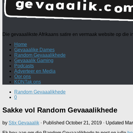
Die gevaaalikste Afrikaans satire en vermaak website op die
Home
Gevaaalike Dames
Random Gevaaalikhede
Gevaaalik Gaming
Podcasts
Adverteer en Media
Oor ons
KONTak ons
Random Gevaaalikhede
0
Sakke vol Random Gevaaalikhede
by
Stix Gevaaalik
· Published
October 21, 2019
· Updated
Mar
Ek hou aan om die Random Gevaaalikhede te post en julle
ho