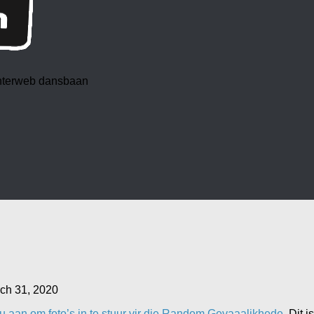
 interweb dansbaan
ch 31, 2020
u aan om foto’s in te stuur vir die Random Gevaaalikhede
. Dit i