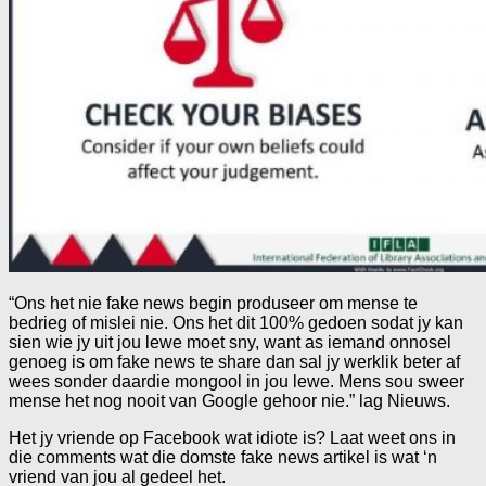
“Ons het nie fake news begin produseer om mense te
bedrieg of mislei nie. Ons het dit 100% gedoen sodat jy kan
sien wie jy uit jou lewe moet sny, want as iemand onnosel
genoeg is om fake news te share dan sal jy werklik beter af
wees sonder daardie mongool in jou lewe. Mens sou sweer
mense het nog nooit van Google gehoor nie.” lag Nieuws.
Het jy vriende op Facebook wat idiote is? Laat weet ons in
die comments wat die domste fake news artikel is wat ‘n
vriend van jou al gedeel het.