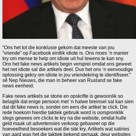
“Ons het tot die konklusie gekom dat meeste van jou
“vriende” op Facebook eintlik idiote is. Ons moes ‘n manier
kry om mense te help om idiote uit hul lewens te kan sny.
Ons het fake news artikels begin versprei omdat ons geweet
het net idiote sal die artikels deel. Dus het ons ‘n eenvoudige
oplossing gekry om idiote in jou vriendekring te identifiseer.”
sê Nep Nieuws, die man in beheer van Rusland se fake
news eenheid.
Fake news artikels se storie en opskrifte is gewoonlik so
belaglik dat enige persoon met ‘n halwe breinsel sal kan sien
dat dit fake news is, sonder om eers die artikel te click. Die
rede hoekom hierdie taktiek gebruik word is oorspronklik
slegs gewees om clicks te kry na die website, omdat hulle
geld maak uit advertensies verkoop gebaseer op die
hoeveelheid besoekers wat die site kry. Artikels wat satiries
van aard was het die taktiek bekend gemaak, deur websites