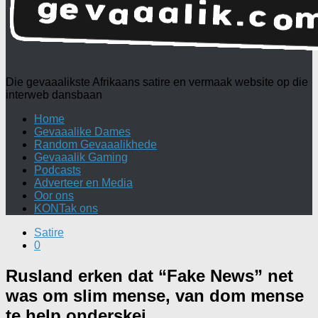
Die gevaaalikste Afrikaans satire en vermaak website op die
interweb dansbaan
Home
Gevaaalike Dames
Random Gevaaalikhede
Gevaaalik Gaming
Podcasts
Adverteer en Media
Oor ons
KONTak ons
Satire
0
Rusland erken dat “Fake News” net
was om slim mense, van dom mense
te help onderskei