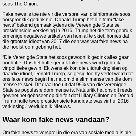
soos The Onion.
Fake news is toe nie vir die versprei van disinformasie soos
oorspronklik gedink nie. Donald Trump het die term “fake
news” bekend gemaak tydens die Vereenigde State se
presidensiële verkiesing in 2016. Trump het die term gebruik
om enige negatiewe artikels van hom af te skiet. Ironies dat
die grootste idioot van 2017 die een was wat fake news na
die hoofstroom gebring het.
“Die Verenigde State het soos gewoonlik gedink alles gaan
oor hulle. Dus het hulle gedink fake news word gebruik
vir politieke gewin. Ek wens ek kon die uitdrukking sien op
daardie idioot, Donald Trump, se gesig toe hy vertel word dat
ons fake news begin het net om die slim mense van die dom
mense te skei. Dit draai toe uit dat 99% van die Verenigde
State se populasie dom mense is. Natuurlik het ons dit reeds
geweet net gebaseer op die feit dat Hillary Clinton en Donald
Trump hulle twee presidensiële kandidate was vir hul 2016
verkiesing.” verduidelik Nieuws.
Waar kom fake news vandaan?
Om fake news te versprei in die era van sosiale media is nie