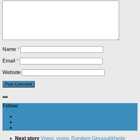
Name
*
Email
*
Website
Follow:
Next story
Vroeg, vroeg, Random Gevaaalikhede