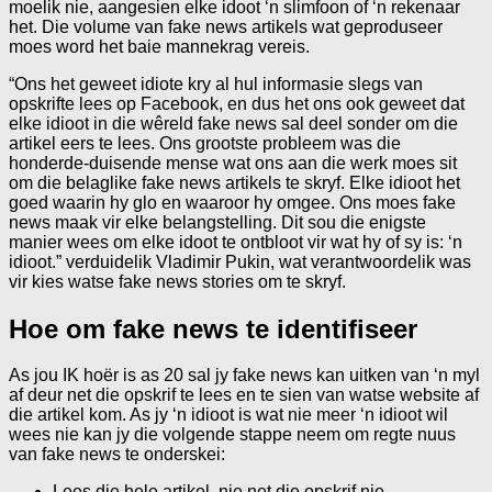
moelik nie, aangesien elke idoot ‘n slimfoon of ‘n rekenaar
het. Die volume van fake news artikels wat geproduseer
moes word het baie mannekrag vereis.
“Ons het geweet idiote kry al hul informasie slegs van
opskrifte lees op Facebook, en dus het ons ook geweet dat
elke idioot in die wêreld fake news sal deel sonder om die
artikel eers te lees. Ons grootste probleem was die
honderde-duisende mense wat ons aan die werk moes sit
om die belaglike fake news artikels te skryf. Elke idioot het
goed waarin hy glo en waaroor hy omgee. Ons moes fake
news maak vir elke belangstelling. Dit sou die enigste
manier wees om elke idoot te ontbloot vir wat hy of sy is: ‘n
idioot.” verduidelik Vladimir Pukin, wat verantwoordelik was
vir kies watse fake news stories om te skryf.
Hoe om fake news te identifiseer
As jou IK hoër is as 20 sal jy fake news kan uitken van ‘n myl
af deur net die opskrif te lees en te sien van watse website af
die artikel kom. As jy ‘n idioot is wat nie meer ‘n idioot wil
wees nie kan jy die volgende stappe neem om regte nuus
van fake news te onderskei:
Lees die hele artikel, nie net die opskrif nie