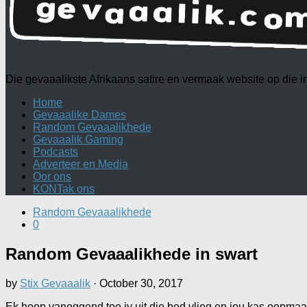
Die gevaaalikste Afrikaans satire en vermaak website op die
Home
Gevaaalike Dames
Random Gevaaalikhede
Gevaaalik Gaming
Podcasts
Adverteer en Media
Oor ons
KONTak ons
Random Gevaaalikhede
0
Random Gevaaalikhede in swart
by
Stix Gevaaalik
·
October 30, 2017
Ek hoop vanoggend toe jy uit die bed vlieg en jou kas oopmaak