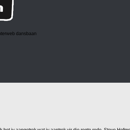
 interweb dansbaan
 het jy aangetrek wat jy aantrek vir die regte rede. Steve Hof