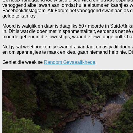
vanoggend albei swart aan, omdat hulle albums en kaartjies w
Facebook/Instagram. AfriForum het vanoggend swart aan as d
gelde te kan kry.
Moord is walglik en daar is daagliks 50+ moorde in Suid-Afrika
in. Dit is wat die doen met ‘n spanmentaliteit, eerder as net 
moorde gebeur in die townships, waar die lewe ongelooflik ha
Net jy sal weet hoekom jy swart dra vandag, en as jy dit doen vir
en om spannetjies te maak en kies, gaan niemand help nie. Di
Geniet die week se
Random Gevaaalikhede
.