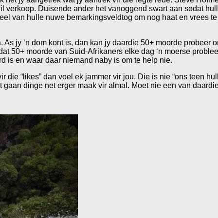
il verkoop. Duisende ander het vanoggend swart aan sodat hull
eel van hulle nuwe bemarkingsveldtog om nog haat en vrees te
. As jy ‘n dom kont is, dan kan jy daardie 50+ moorde probeer o
sê dat 50+ moorde van Suid-Afrikaners elke dag ‘n moerse problee
rd is en waar daar niemand naby is om te help nie.
 die “likes” dan voel ek jammer vir jou. Die is nie “ons teen hull
t gaan dinge net erger maak vir almal. Moet nie een van daardi