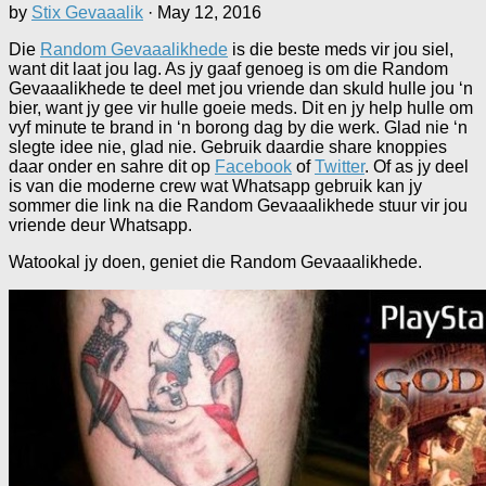
by
Stix Gevaaalik
·
May 12, 2016
Die
Random Gevaaalikhede
is die beste meds vir jou siel,
want dit laat jou lag. As jy gaaf genoeg is om die Random
Gevaaalikhede te deel met jou vriende dan skuld hulle jou ‘n
bier, want jy gee vir hulle goeie meds. Dit en jy help hulle om
vyf minute te brand in ‘n borong dag by die werk. Glad nie ‘n
slegte idee nie, glad nie. Gebruik daardie share knoppies
daar onder en sahre dit op
Facebook
of
Twitter
. Of as jy deel
is van die moderne crew wat Whatsapp gebruik kan jy
sommer die link na die Random Gevaaalikhede stuur vir jou
vriende deur Whatsapp.
Watookal jy doen, geniet die Random Gevaaalikhede.