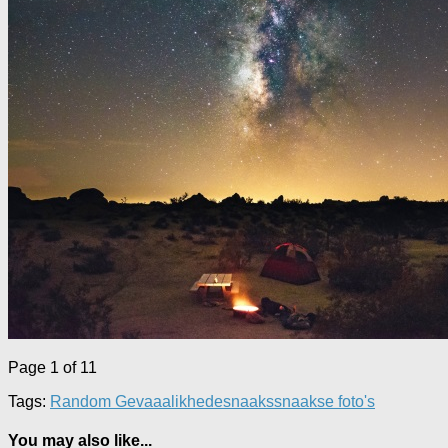
Page 1 of 1
1
Tags:
Random Gevaaalikhede
snaaks
snaakse foto's
You may also like...