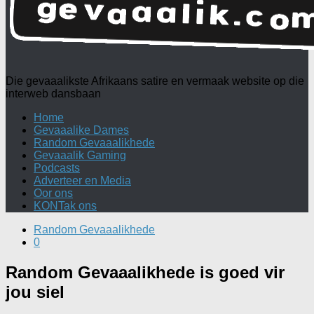
Die gevaaalikste Afrikaans satire en vermaak website op die
interweb dansbaan
Home
Gevaaalike Dames
Random Gevaaalikhede
Gevaaalik Gaming
Podcasts
Adverteer en Media
Oor ons
KONTak ons
Random Gevaaalikhede
0
Random Gevaaalikhede is goed vir
jou siel