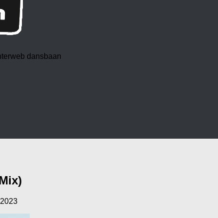
 interweb dansbaan
Mix)
, 2023