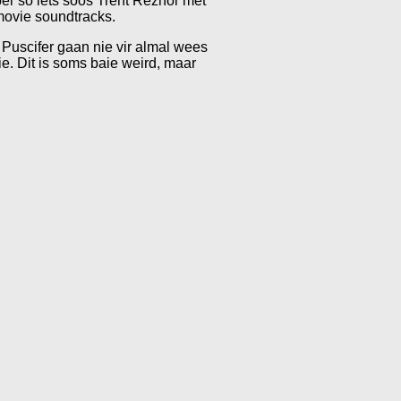
per so iets soos Trent Reznor met
 movie soundtracks.
Puscifer gaan nie vir almal wees
ie. Dit is soms baie weird, maar