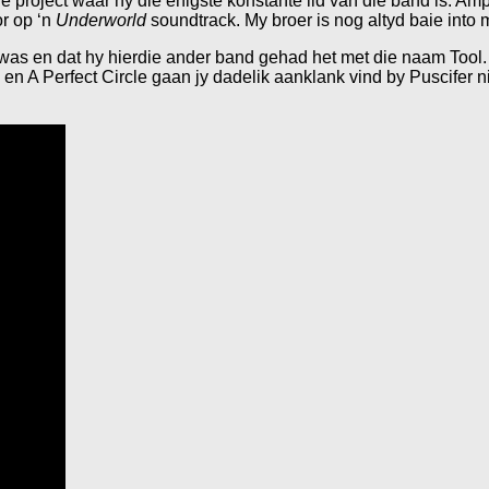
e project waar hy die enigste konstante lid van die band is. Am
or op ‘n
Underworld
soundtrack. My broer is nog altyd baie into
as en dat hy hierdie ander band gehad het met die naam Tool. 
ol en A Perfect Circle gaan jy dadelik aanklank vind by Puscifer n