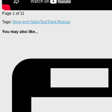
Page 1 of 1
1
Tags:
Nine Inch Nails
Tool
Trent Reznor
You may also like...