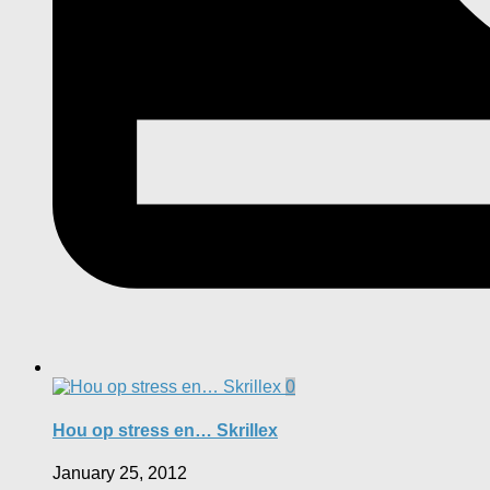
0
Hou op stress en… Skrillex
January 25, 2012