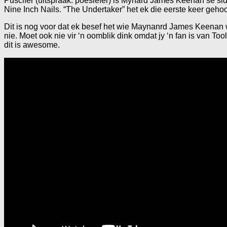
Puscifer (uitspraak: poesiefer) is Mynard James Keenan se sid
Nine Inch Nails. “The Undertaker” het ek die eerste keer geho
Dit is nog voor dat ek besef het wie Maynanrd James Keenan w
nie. Moet ook nie vir ‘n oomblik dink omdat jy ‘n fan is van To
dit is awesome.