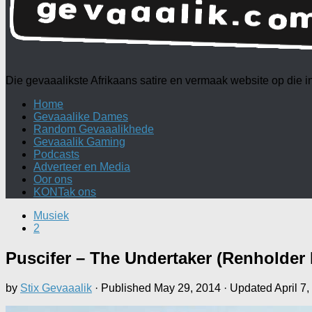
Die gevaaalikste Afrikaans satire en vermaak website op die
Home
Gevaaalike Dames
Random Gevaaalikhede
Gevaaalik Gaming
Podcasts
Adverteer en Media
Oor ons
KONTak ons
Musiek
2
Puscifer – The Undertaker (Renholder 
by
Stix Gevaaalik
· Published
May 29, 2014
· Updated
April 7