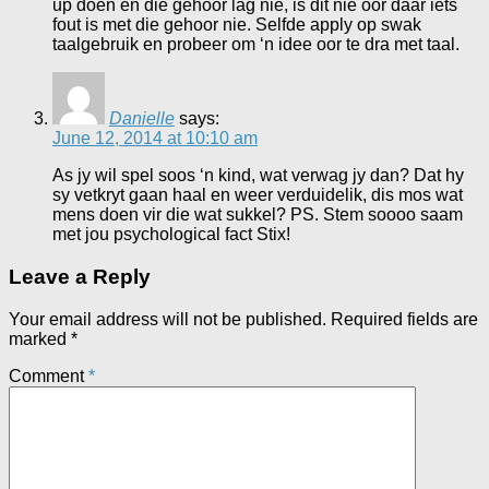
up doen en die gehoor lag nie, is dit nie oor daar iets
fout is met die gehoor nie. Selfde apply op swak
taalgebruik en probeer om ‘n idee oor te dra met taal.
Danielle
says:
June 12, 2014 at 10:10 am
As jy wil spel soos ‘n kind, wat verwag jy dan? Dat hy
sy vetkryt gaan haal en weer verduidelik, dis mos wat
mens doen vir die wat sukkel? PS. Stem soooo saam
met jou psychological fact Stix!
Leave a Reply
Your email address will not be published.
Required fields are
marked
*
Comment
*