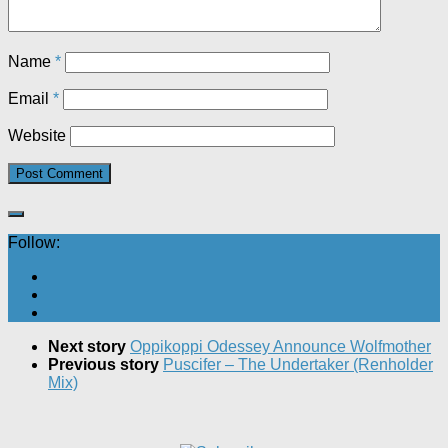
Name
*
Email
*
Website
Follow:
Next story
Oppikoppi Odessey Announce Wolfmother
Previous story
Puscifer – The Undertaker (Renholder
Mix)