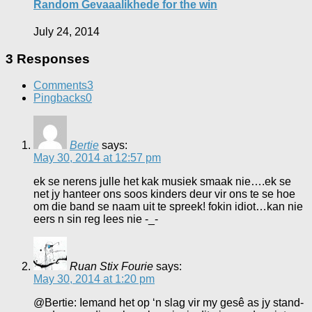
Random Gevaaalikhede for the win
July 24, 2014
3 Responses
Comments
3
Pingbacks
0
Bertie
says:
May 30, 2014 at 12:57 pm
ek se nerens julle het kak musiek smaak nie….ek se
net jy hanteer ons soos kinders deur vir ons te se hoe
om die band se naam uit te spreek! fokin idiot…kan nie
eers n sin reg lees nie -_-
Ruan Stix Fourie
says:
May 30, 2014 at 1:20 pm
@Bertie: Iemand het op ‘n slag vir my gesê as jy stand-