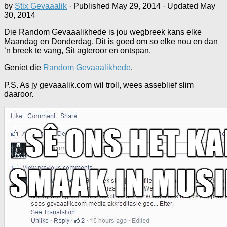
by
Stix Gevaaalik
· Published
May 29, 2014
· Updated
May
30, 2014
Die Random Gevaaalikhede is jou wegbreek kans elke
Maandag en Donderdag. Dit is goed om so elke nou en dan
‘n breek te vang, Sit agteroor en ontspan.
Geniet die
Random Gevaaalikhede
.
P.S. As jy gevaaalik.com wil troll, wees asseblief slim
daaroor.