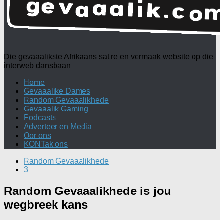
Die gevaaalikste Afrikaans satire en vermaak website op die
interweb dansbaan
Home
Gevaaalike Dames
Random Gevaaalikhede
Gevaaalik Gaming
Podcasts
Adverteer en Media
Oor ons
KONTak ons
Random Gevaaalikhede
3
Random Gevaaalikhede is jou
wegbreek kans