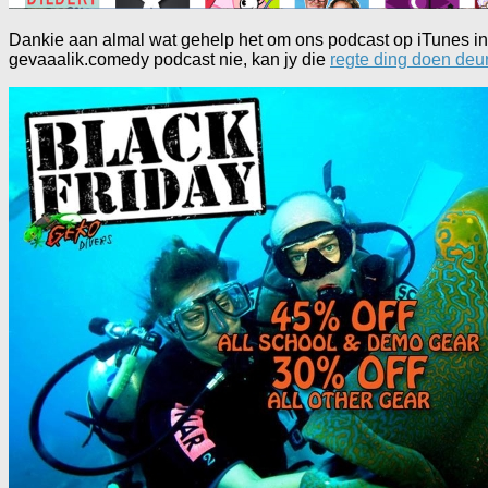
Dankie aan almal wat gehelp het om ons podcast op iTunes in di
gevaaalik.comedy podcast nie, kan jy die
regte ding doen deur 