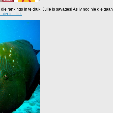
e rankings in te druk. Julle is savages! As jy nog nie die gaan
hier te click
.