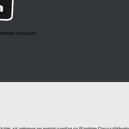
 interweb dansbaan
kalm, sit agteroor en geniet vandag se Random Gevaaalikhede.