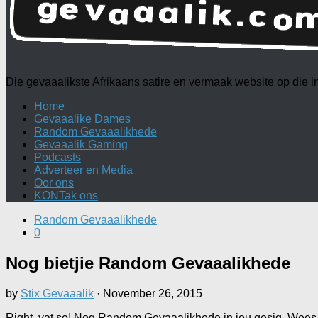
Die gevaaalikste Afrikaans satire en vermaak website op die
Home
Gevaaalike Dames
Random Gevaaalikhede
Gevaaalik Gaming
Podcasts
Adverteer en Media
Oor ons
KONTak ons
Random Gevaaalikhede
0
Nog bietjie Random Gevaaalikhede
by
Stix Gevaaalik
·
November 26, 2015
Right, vat so! Nog Random Gevaaalikhede in jou gesig. Wees 