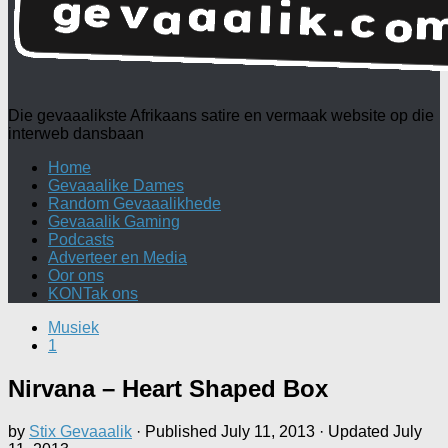
Die gevaaalikste Afrikaans satire en vermaak website op die
interweb dansbaan
Home
Gevaaalike Dames
Random Gevaaalikhede
Gevaaalik Gaming
Podcasts
Adverteer en Media
Oor ons
KONTak ons
Musiek
1
Nirvana – Heart Shaped Box
by
Stix Gevaaalik
· Published
July 11, 2013
· Updated
July