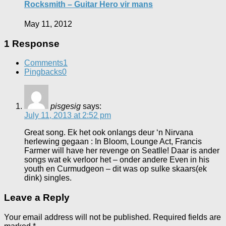
Rocksmith – Guitar Hero vir mans
May 11, 2012
1 Response
Comments
1
Pingbacks
0
pisgesig
says:
July 11, 2013 at 2:52 pm
Great song. Ek het ook onlangs deur ‘n Nirvana
herlewing gegaan : In Bloom, Lounge Act, Francis
Farmer will have her revenge on Seatlle! Daar is ander
songs wat ek verloor het – onder andere Even in his
youth en Curmudgeon – dit was op sulke skaars(ek
dink) singles.
Leave a Reply
Your email address will not be published.
Required fields are