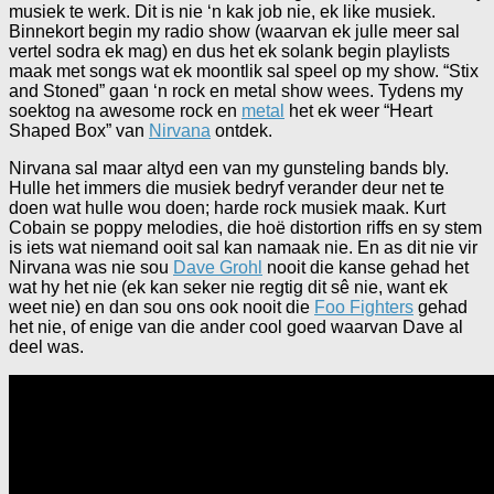
musiek te werk. Dit is nie ‘n kak job nie, ek like musiek.
Binnekort begin my radio show (waarvan ek julle meer sal
vertel sodra ek mag) en dus het ek solank begin playlists
maak met songs wat ek moontlik sal speel op my show. “Stix
and Stoned” gaan ‘n rock en metal show wees. Tydens my
soektog na awesome rock en
metal
het ek weer “Heart
Shaped Box” van
Nirvana
ontdek.
Nirvana sal maar altyd een van my gunsteling bands bly.
Hulle het immers die musiek bedryf verander deur net te
doen wat hulle wou doen; harde rock musiek maak. Kurt
Cobain se poppy melodies, die hoë distortion riffs en sy stem
is iets wat niemand ooit sal kan namaak nie. En as dit nie vir
Nirvana was nie sou
Dave Grohl
nooit die kanse gehad het
wat hy het nie (ek kan seker nie regtig dit sê nie, want ek
weet nie) en dan sou ons ook nooit die
Foo Fighters
gehad
het nie, of enige van die ander cool goed waarvan Dave al
deel was.