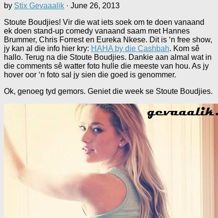
by
Stix Gevaaalik
·
June 26, 2013
Stoute Boudjies! Vir die wat iets soek om te doen vanaand
ek doen stand-up comedy vanaand saam met Hannes
Brummer, Chris Forrest en Eureka Nkese. Dit is ‘n free show,
jy kan al die info hier kry:
HAHA by die Cashbah
. Kom sê
hallo. Terug na die Stoute Boudjies. Dankie aan almal wat in
die comments sê watter foto hulle die meeste van hou. As jy
hover oor ‘n foto sal jy sien die goed is genommer.
Ok, genoeg tyd gemors. Geniet die week se Stoute Boudjies.