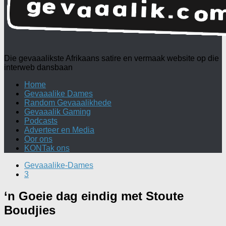
Die gevaaalikste Afrikaans satire en vermaak website op die
interweb dansbaan
Home
Gevaaalike Dames
Random Gevaaalikhede
Gevaaalik Gaming
Podcasts
Adverteer en Media
Oor ons
KONTak ons
Gevaaalike-Dames
3
‘n Goeie dag eindig met Stoute
Boudjies