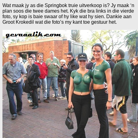
Wat maak jy as die Springbok truie uitverkoop is? Jy maak ‘n
plan soos die twee dames het. Kyk die bra links in die vierde
foto, sy kop is baie swaar of hy like wat hy sien. Dankie aan
Groot Krokedil wat die foto’s my kant toe gestuur het.