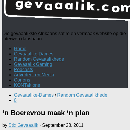
Die gevaaalikste Afrikaans satire en vermaak website op die
interweb dansbaan
Home
Gevaaalike Dames
Random Gevaaalikhede
Gevaaalik Gaming
Podcasts
Adverteer en Media
Oor ons
KONTak ons
Gevaaalike-Dames
/
Random Gevaaalikhede
0
‘n Boerevrou maak ‘n plan
by
Stix Gevaaalik
·
September 28, 2011