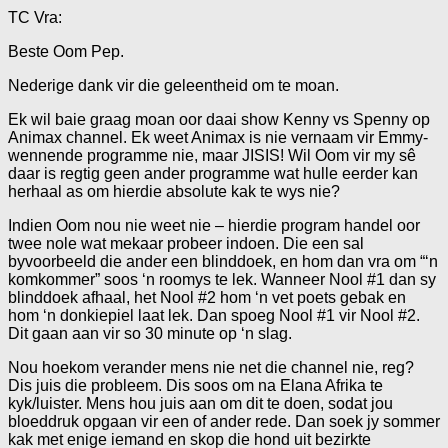
TC Vra:
Beste Oom Pep.
Nederige dank vir die geleentheid om te moan.
Ek wil baie graag moan oor daai show Kenny vs Spenny op
Animax channel. Ek weet Animax is nie vernaam vir Emmy-
wennende programme nie, maar JISIS! Wil Oom vir my sê
daar is regtig geen ander programme wat hulle eerder kan
herhaal as om hierdie absolute kak te wys nie?
Indien Oom nou nie weet nie – hierdie program handel oor
twee nole wat mekaar probeer indoen. Die een sal
byvoorbeeld die ander een blinddoek, en hom dan vra om “‘n
komkommer” soos ‘n roomys te lek. Wanneer Nool #1 dan sy
blinddoek afhaal, het Nool #2 hom ‘n vet poets gebak en
hom ‘n donkiepiel laat lek. Dan spoeg Nool #1 vir Nool #2.
Dit gaan aan vir so 30 minute op ‘n slag.
Nou hoekom verander mens nie net die channel nie, reg?
Dis juis die probleem. Dis soos om na Elana Afrika te
kyk/luister. Mens hou juis aan om dit te doen, sodat jou
bloeddruk opgaan vir een of ander rede. Dan soek jy sommer
kak met enige iemand en skop die hond uit bezirkte