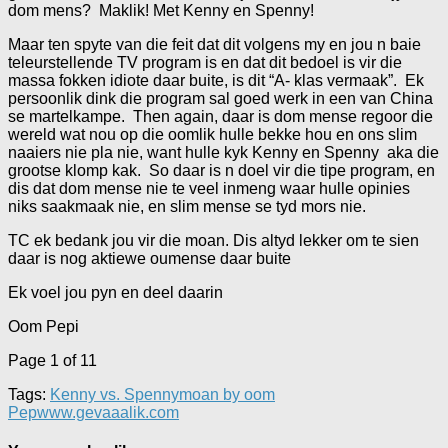
dom mens? Maklik! Met Kenny en Spenny!
Maar ten spyte van die feit dat dit volgens my en jou n baie
teleurstellende TV program is en dat dit bedoel is vir die
massa fokken idiote daar buite, is dit “A- klas vermaak”. Ek
persoonlik dink die program sal goed werk in een van China
se martelkampe. Then again, daar is dom mense regoor die
wereld wat nou op die oomlik hulle bekke hou en ons slim
naaiers nie pla nie, want hulle kyk Kenny en Spenny aka die
grootse klomp kak. So daar is n doel vir die tipe program, en
dis dat dom mense nie te veel inmeng waar hulle opinies
niks saakmaak nie, en slim mense se tyd mors nie.
TC ek bedank jou vir die moan. Dis altyd lekker om te sien
daar is nog aktiewe oumense daar buite
Ek voel jou pyn en deel daarin
Oom Pepi
Page 1 of 1
1
Tags:
Kenny vs. Spenny
moan by oom
Pep
www.gevaaalik.com