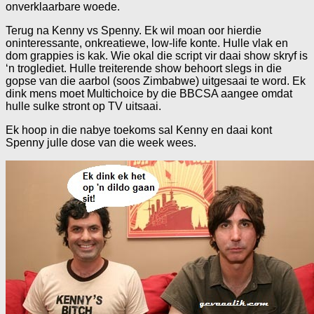
onverklaarbare woede.
Terug na Kenny vs Spenny. Ek wil moan oor hierdie
oninteressante, onkreatiewe, low-life konte. Hulle vlak en
dom grappies is kak. Wie okal die script vir daai show skryf is
‘n troglediet. Hulle treiterende show behoort slegs in die
gopse van die aarbol (soos Zimbabwe) uitgesaai te word. Ek
dink mens moet Multichoice by die BBCSA aangee omdat
hulle sulke stront op TV uitsaai.
Ek hoop in die nabye toekoms sal Kenny en daai kont
Spenny julle dose van die week wees.