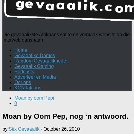
Die gevaaalikste Afrikaans satire en vermaak website op die
interweb dansbaan
Home
Gevaaalike Dames
Random Gevaaalikhede
Gevaaalik Gaming
Podcasts
Adverteer en Media
Oor ons
KONTak ons
Moan by oom Pepi
0
Moan by Oom Pep, nog ‘n antwoord.
by
Stix Gevaaalik
·
October 26, 2010