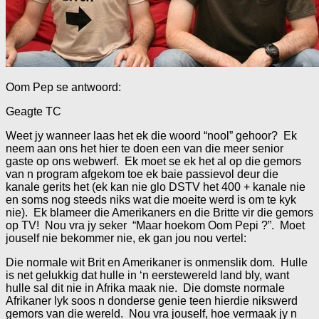
Oom Pep se antwoord:
Geagte TC
Weet jy wanneer laas het ek die woord “nool” gehoor? Ek
neem aan ons het hier te doen een van die meer senior
gaste op ons webwerf. Ek moet se ek het al op die gemors
van n program afgekom toe ek baie passievol deur die
kanale gerits het (ek kan nie glo DSTV het 400 + kanale nie
en soms nog steeds niks wat die moeite werd is om te kyk
nie). Ek blameer die Amerikaners en die Britte vir die gemors
op TV! Nou vra jy seker “Maar hoekom Oom Pepi ?”. Moet
jouself nie bekommer nie, ek gan jou nou vertel:
Die normale wit Brit en Amerikaner is onmenslik dom. Hulle
is net gelukkig dat hulle in ‘n eerstewereld land bly, want
hulle sal dit nie in Afrika maak nie. Die domste normale
Afrikaner lyk soos n donderse genie teen hierdie nikswerd
gemors van die wereld. Nou vra jouself, hoe vermaak jy n