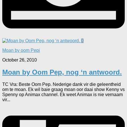
0
Moan by oom Pepi
October 26, 2010
Moan by Oom Pep, nog ‘n antwoord.
TC Vra: Beste Oom Pep. Nederige dank vir die geleentheid
om te moan. Ek wil baie graag moan oor daai show Kenny vs
Spenny op Animax channel. Ek weet Animax is nie vernaam
vir...