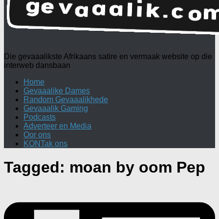
Die gevaaalikste Afrikaans satire en vermaak website op die
interweb dansbaan
Home
Gevaaalike Dames
Random Gevaaalikhede
Gevaaalik Gaming
Podcasts
Adverteer en Media
Oor ons
KONTak ons
Tagged:
moan by oom Pep