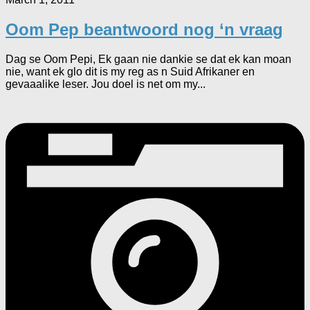
Oom Pep beantwoord nog ‘n vraag
Dag se Oom Pepi, Ek gaan nie dankie se dat ek kan moan
nie, want ek glo dit is my reg as n Suid Afrikaner en
gevaaalike leser. Jou doel is net om my...