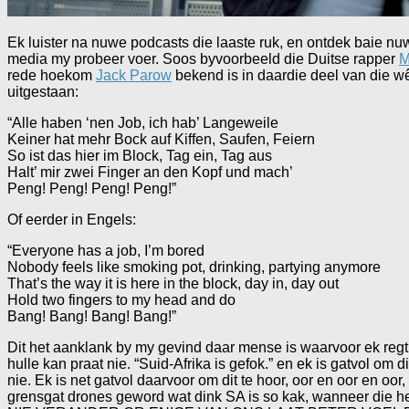
Ek luister na nuwe podcasts die laaste ruk, en ontdek baie nuw
media my probeer voer. Soos byvoorbeeld die Duitse rapper
M
rede hoekom
Jack Parow
bekend is in daardie deel van die wêr
uitgestaan:
“Alle haben ‘nen Job, ich hab’ Langeweile
Keiner hat mehr Bock auf Kiffen, Saufen, Feiern
So ist das hier im Block, Tag ein, Tag aus
Halt’ mir zwei Finger an den Kopf und mach’
Peng! Peng! Peng! Peng!”
Of eerder in Engels:
“Everyone has a job, I’m bored
Nobody feels like smoking pot, drinking, partying anymore
That’s the way it is here in the block, day in, day out
Hold two fingers to my head and do
Bang! Bang! Bang! Bang!”
Dit het aanklank by my gevind daar mense is waarvoor ek regti
hulle kan praat nie. “Suid-Afrika is gefok.” en ek is gatvol om 
nie. Ek is net gatvol daarvoor om dit te hoor, oor en oor en oor
grensgat drones geword wat dink SA is so kak, wanneer