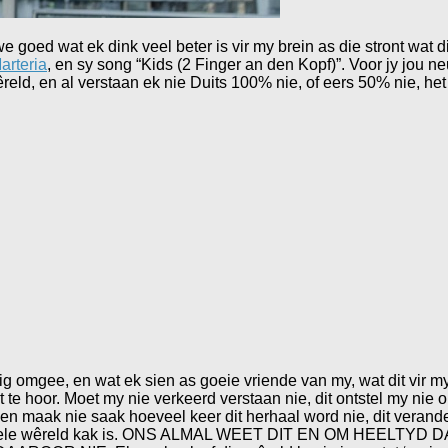
e goed wat ek dink veel beter is vir my brein as die stront wat
arteria
, en sy song “Kids (2 Finger an den Kopf)”. Voor jy jou ne
eld, en al verstaan ek nie Duits 100% nie, of eers 50% nie, het 
g omgee, en wat ek sien as goeie vriende van my, wat dit vir m
dit te hoor. Moet my nie verkeerd verstaan nie, dit ontstel my nie
, en maak nie saak hoeveel keer dit herhaal word nie, dit verande
 die hele wêreld kak is. ONS ALMAL WEET DIT EN OM HEELT