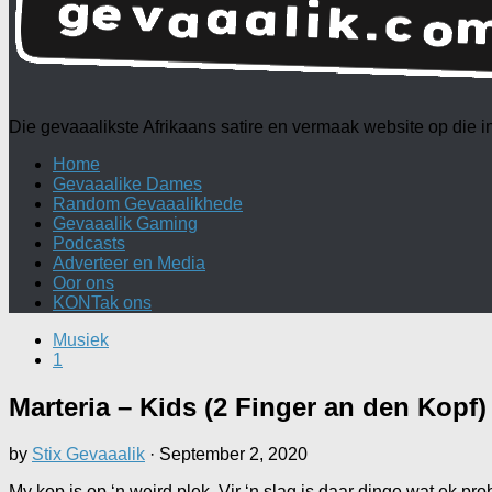
Die gevaaalikste Afrikaans satire en vermaak website op die
Home
Gevaaalike Dames
Random Gevaaalikhede
Gevaaalik Gaming
Podcasts
Adverteer en Media
Oor ons
KONTak ons
Musiek
1
Marteria – Kids (2 Finger an den Kopf)
by
Stix Gevaaalik
·
September 2, 2020
My kop is op ‘n weird plek. Vir ‘n slag is daar dinge wat ek