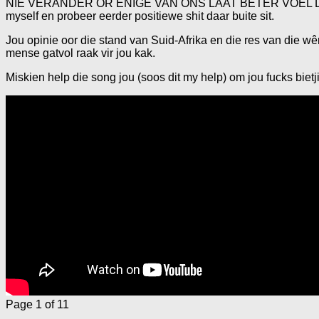
NIE VERANDER OR ENIGE VAN ONS LAAT BETER VOEL DAAROOR N
myself en probeer eerder positiewe shit daar buite sit.
Jou opinie oor die stand van Suid-Afrika en die res van die wêre
mense gatvol raak vir jou kak.
Miskien help die song jou (soos dit my help) om jou fucks bietjie
Page 1 of 1
1