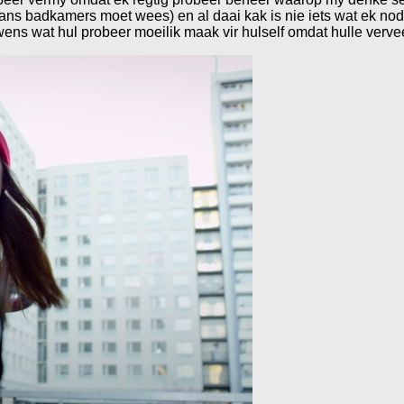
mans badkamers moet wees) en al daai kak is nie iets wat ek nodi
ens wat hul probeer moeilik maak vir hulself omdat hulle vervee