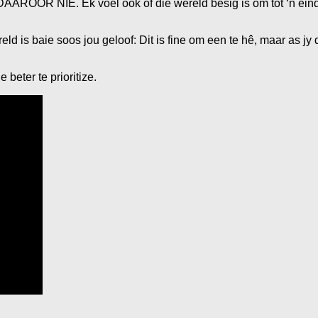
IE. Ek voel ook of die wêreld besig is om tot ‘n einde t
ld is baie soos jou geloof: Dit is fine om een te hê, maar as jy 
 beter te prioritize.