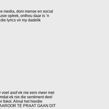
 die media, dom mense en social
usie optrek, onthou daar is ‘n
die lyrics vir my dadelik
y voel asof ek nie eers meer met
 omdat ek nie die sentiment deel
r fokol. Almal het hierdie
YD DAAROOR TE PRAAT GAAN DIT