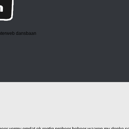
 interweb dansbaan
 probeer vermy omdat ek regtig probeer beheer waarop my denke 