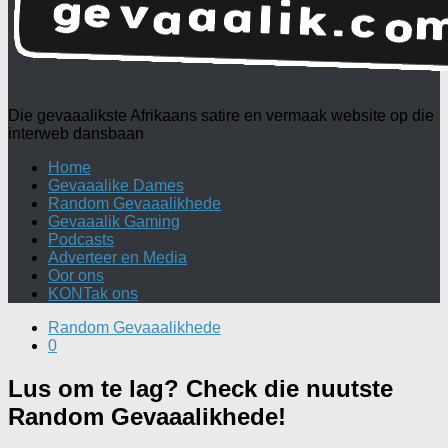
Die gevaaalikste Afrikaans satire en vermaak website op die
interweb dansbaan
Home
Gevaaalike Dames
Random Gevaaalikhede
Gevaaalik Gaming
Podcasts
Adverteer en Media
Oor ons
KONTak ons
Random Gevaaalikhede
0
Lus om te lag? Check die nuutste
Random Gevaaalikhede!