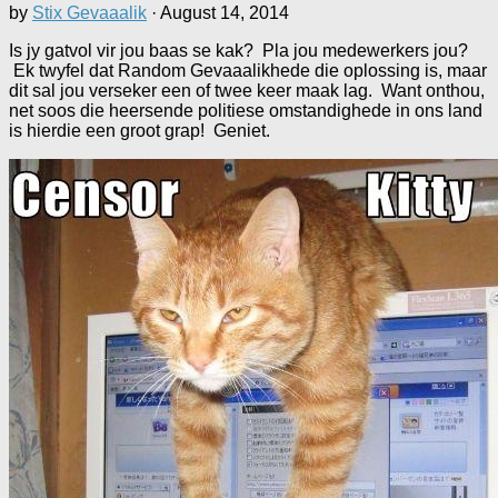
by
Stix Gevaaalik
·
August 14, 2014
Is jy gatvol vir jou baas se kak? Pla jou medewerkers jou?
Ek twyfel dat Random Gevaaalikhede die oplossing is, maar
dit sal jou verseker een of twee keer maak lag. Want onthou,
net soos die heersende politiese omstandighede in ons land
is hierdie een groot grap! Geniet.