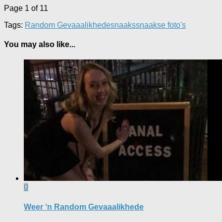
Page 1 of 1
1
Tags:
Random Gevaaalikhede
snaaks
snaakse foto's
You may also like...
0
Weer ‘n Random Gevaaalikhede