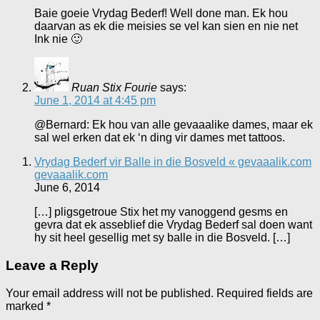
Baie goeie Vrydag Bederf! Well done man. Ek hou
daarvan as ek die meisies se vel kan sien en nie net
Ink nie 🙂
Ruan Stix Fourie
says:
June 1, 2014 at 4:45 pm
@Bernard: Ek hou van alle gevaaalike dames, maar ek
sal wel erken dat ek ‘n ding vir dames met tattoos.
Vrydag Bederf vir Balle in die Bosveld « gevaaalik.com
gevaaalik.com
June 6, 2014
[…] pligsgetroue Stix het my vanoggend gesms en
gevra dat ek asseblief die Vrydag Bederf sal doen want
hy sit heel gesellig met sy balle in die Bosveld. […]
Leave a Reply
Your email address will not be published.
Required fields are
marked
*