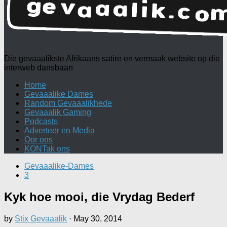
Die gevaaalikste Afrikaans satire en vermaak website op die
interweb dansbaan
Home
Gevaaalike Dames
Random Gevaaalikhede
Gevaaalik Gaming
Podcasts
Adverteer en Media
Oor ons
KONTak ons
Gevaaalike-Dames
3
Kyk hoe mooi, die Vrydag Bederf
by
Stix Gevaaalik
·
May 30, 2014