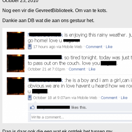
October 25, 2010
Nog een vir die GevreetBiblioteek. Om van te kots.
Dankie aan DB wat die aan ons gestuur het.
Dan is daar ook die een wat ek ontdek het tussen my