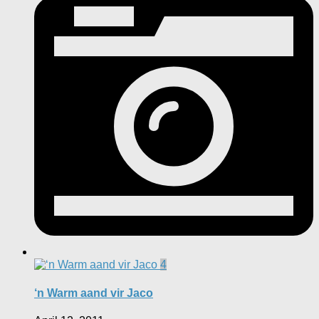
4
‘n Warm aand vir Jaco