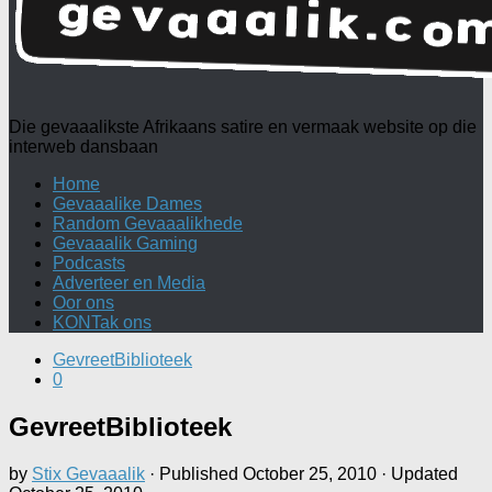
Die gevaaalikste Afrikaans satire en vermaak website op die
interweb dansbaan
Home
Gevaaalike Dames
Random Gevaaalikhede
Gevaaalik Gaming
Podcasts
Adverteer en Media
Oor ons
KONTak ons
GevreetBiblioteek
0
GevreetBiblioteek
by
Stix Gevaaalik
· Published
October 25, 2010
· Updated