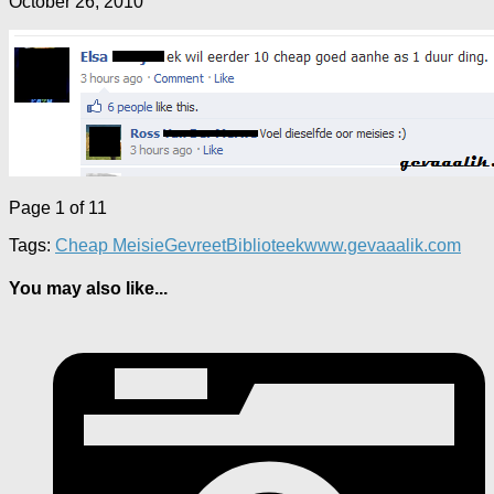
October 26, 2010
Page 1 of 1
1
Tags:
Cheap Meisie
GevreetBiblioteek
www.gevaaalik.com
You may also like...