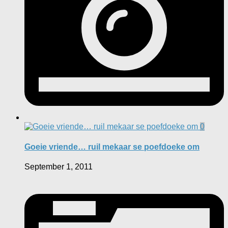
0
Goeie vriende… ruil mekaar se poefdoeke om
September 1, 2011