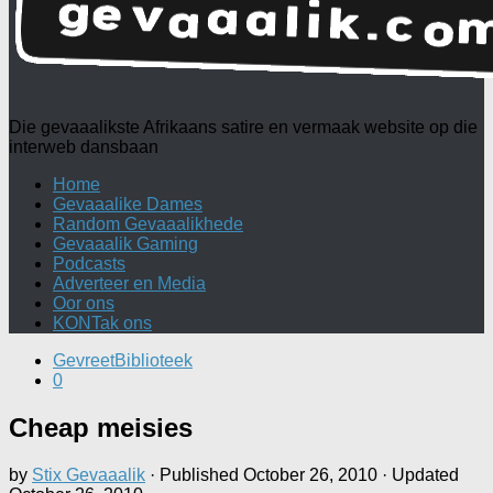
Die gevaaalikste Afrikaans satire en vermaak website op die
interweb dansbaan
Home
Gevaaalike Dames
Random Gevaaalikhede
Gevaaalik Gaming
Podcasts
Adverteer en Media
Oor ons
KONTak ons
GevreetBiblioteek
0
Cheap meisies
by
Stix Gevaaalik
· Published
October 26, 2010
· Updated