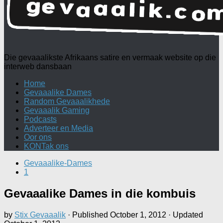
Die gevaaalikste Afrikaans satire en vermaak website op die
interweb dansbaan
Home
Gevaaalike Dames
Random Gevaaalikhede
Gevaaalik Gaming
Podcasts
Adverteer en Media
Oor ons
KONTak ons
Gevaaalike-Dames
1
Gevaaalike Dames in die kombuis
by
Stix Gevaaalik
· Published
October 1, 2012
· Updated