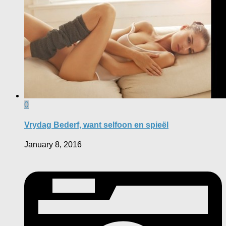
0
Vrydag Bederf, want selfoon en spieël
January 8, 2016