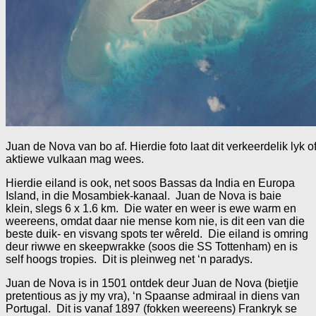
Juan de Nova van bo af. Hierdie foto laat dit verkeerdelik lyk of 
aktiewe vulkaan mag wees.
Hierdie eiland is ook, net soos Bassas da India en Europa
Island, in die Mosambiek-kanaal. Juan de Nova is baie
klein, slegs 6 x 1.6 km. Die water en weer is ewe warm en
weereens, omdat daar nie mense kom nie, is dit een van die
beste duik- en visvang spots ter wêreld. Die eiland is omring
deur riwwe en skeepwrakke (soos die SS Tottenham) en is
self hoogs tropies. Dit is pleinweg net ‘n paradys.
Juan de Nova is in 1501 ontdek deur Juan de Nova (bietjie
pretentious as jy my vra), ‘n Spaanse admiraal in diens van
Portugal. Dit is vanaf 1897 (fokken weereens) Frankryk se