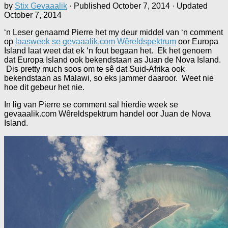
by
Stix Gevaaalik
· Published
October 7, 2014
· Updated
October 7, 2014
‘n Leser genaamd Pierre het my deur middel van ‘n comment
op
laasweek se gevaaalik.com Wêreldspektrum
oor Europa
Island laat weet dat ek ‘n fout begaan het. Ek het genoem
dat Europa Island ook bekendstaan as Juan de Nova Island.
Dis pretty much soos om te sê dat Suid-Afrika ook
bekendstaan as Malawi, so eks jammer daaroor. Weet nie
hoe dit gebeur het nie.
In lig van Pierre se comment sal hierdie week se
gevaaalik.com Wêreldspektrum handel oor Juan de Nova
Island.