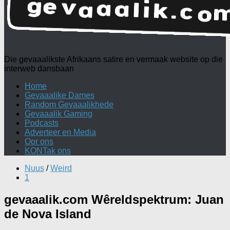
Die gevaaalikste Afrikaans satire en vermaak website op die
interweb dansbaan
Home
Gevaaalike Dames
Random Gevaaalikhede
Gevaaalik Gaming
Podcasts
Adverteer en Media
Oor ons
KONTak ons
Nuus
/
Weird
1
gevaaalik.com Wêreldspektrum: Juan
de Nova Island