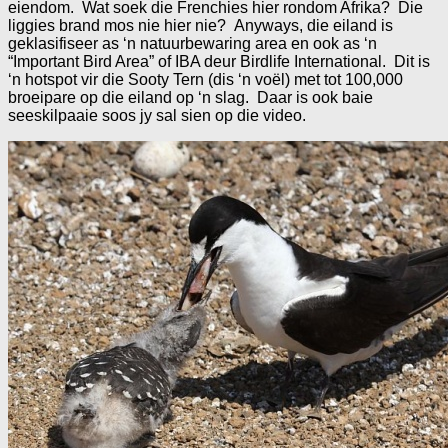
eiendom. Wat soek die Frenchies hier rondom Afrika? Die
liggies brand mos nie hier nie? Anyways, die eiland is
geklasifiseer as ‘n natuurbewaring area en ook as ‘n
“Important Bird Area” of IBA deur Birdlife International. Dit is
‘n hotspot vir die Sooty Tern (dis ‘n voël) met tot 100,000
broeipare op die eiland op ‘n slag. Daar is ook baie
seeskilpaaie soos jy sal sien op die video.