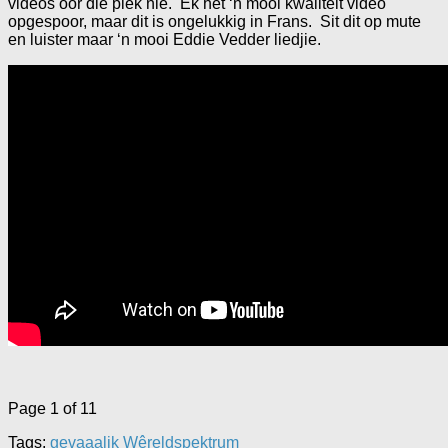
videos oor die plek nie. Ek het ‘n mooi kwaliteit video
opgespoor, maar dit is ongelukkig in Frans. Sit dit op mute
en luister maar ‘n mooi Eddie Vedder liedjie.
Page 1 of 1
1
Tags:
gevaaalik Wêreldspektrum