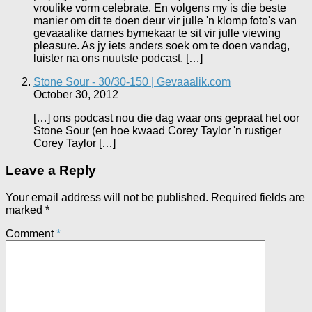
vroulike vorm celebrate. En volgens my is die beste
manier om dit te doen deur vir julle 'n klomp foto's van
gevaaalike dames bymekaar te sit vir julle viewing
pleasure. As jy iets anders soek om te doen vandag,
luister na ons nuutste podcast. […]
Stone Sour - 30/30-150 | Gevaaalik.com
October 30, 2012
[…] ons podcast nou die dag waar ons gepraat het oor
Stone Sour (en hoe kwaad Corey Taylor 'n rustiger
Corey Taylor […]
Leave a Reply
Your email address will not be published.
Required fields are
marked
*
Comment
*