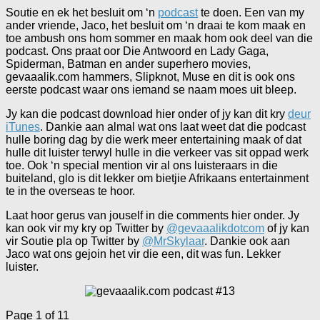
Soutie en ek het besluit om ‘n
podcast
te doen. Een van my
ander vriende, Jaco, het besluit om ‘n draai te kom maak en
toe ambush ons hom sommer en maak hom ook deel van die
podcast. Ons praat oor Die Antwoord en Lady Gaga,
Spiderman, Batman en ander superhero movies,
gevaaalik.com hammers, Slipknot, Muse en dit is ook ons
eerste podcast waar ons iemand se naam moes uit bleep.
Jy kan die podcast download hier onder of jy kan dit kry
deur
iTunes
. Dankie aan almal wat ons laat weet dat die podcast
hulle boring dag by die werk meer entertaining maak of dat
hulle dit luister terwyl hulle in die verkeer vas sit oppad werk
toe. Ook ‘n special mention vir al ons luisteraars in die
buiteland, glo is dit lekker om bietjie Afrikaans entertainment
te in the overseas te hoor.
Laat hoor gerus van jouself in die comments hier onder. Jy
kan ook vir my kry op Twitter by
@gevaaalikdotcom
of jy kan
vir Soutie pla op Twitter by
@MrSkylaar
. Dankie ook aan
Jaco wat ons gejoin het vir die een, dit was fun. Lekker
luister.
Page 1 of 1
1