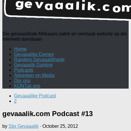
Die gevaaalikste Afrikaans satire en vermaak website op die
interweb dansbaan
Home
Gevaaalike Dames
Random Gevaaalikhede
Gevaaalik Gaming
Podcasts
Adverteer en Media
Oor ons
KONTak ons
Gevaaalike Podcast
2
gevaaalik.com Podcast #13
by
Stix Gevaaalik
·
October 25, 2012