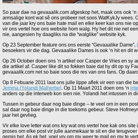
So paar dae na gevaaalik.com afgeskop het, maak ons ook ‘n
armsalige kont wat sê ons probeer net soos WatKykJy wees. O
van die jaar kry ons baie hate mail en elke keer kan ons nie op
vir ons vertel hoe ons website hom walg. Hy het dit nie net e
nie, aangesien hy daagliks na die “walglike” website kyk.
Op 23 September feature ons ons eerste “Gevaaalike Dame”,
besoekers vir die dag. Gevaaalike Dames is ook ‘n hit en di
Op 26 October doen ons ‘n artikel oor Casper de Vries en sy 
die artikel af. Casper like dit so fokken baie dat hy dit op s
gevaaalik.com net so baie soos die res van ons fans. Op daar
Op 8 Febuarie 2011 laat ons julle lippe aflek vir een van di
Jemma (Yolandi Malherbe)
. Op 11 Maart 2011 doen ons ‘n
int
anders op die interweb kon sien nie. Yolandi het intussen in di
Tussen in gebeur daar nog baie dinge – te veel om in een post 
sal daar nog baie dinge in die toekoms gebeur. Steve Hofmeyr 
jaar het gevlieg.
Vir elke love letter wat ons kry wat ons vertel hoe kak ons site
proses om elke post vir julle aanmekaar te sit en die terugvoe
gemis het. As ek het, voel vry om my weer te mail en my te ve