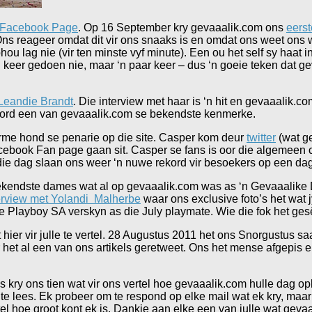
Facebook Page
. Op 16 September kry gevaaalik.com ons
eerst
ns reageer omdat dit vir ons snaaks is en omdat ons weet ons 
hou lag nie (vir ten minste vyf minute). Een ou het self sy haat
en keer gedoen nie, maar ‘n paar keer – dus ‘n goeie teken dat g
Leandie Brandt
. Die interview met haar is ‘n hit en gevaaalik.c
t word een van gevaaalik.com se bekendste kenmerke.
arme hond se penarie op die site. Casper kom deur
twitter
(wat ge
y Facebook Fan page gaan sit. Casper se fans is oor die algemeen
die dag slaan ons weer ‘n nuwe rekord vir besoekers op een dag
e bekendste dames wat al op gevaaalik.com was as ‘n Gevaaalik
erview met Yolandi Malherbe
waar ons exclusive foto’s het wat 
e Playboy SA verskyn as die July playmate. Wie die fok het gesê 
hier vir julle te vertel. 28 Augustus 2011 het ons Snorgustus sa
het al een van ons artikels geretweet. Ons het mense afgepis e
 is kry ons tien wat vir ons vertel hoe gevaaalik.com hulle dag opk
r te lees. Ek probeer om te respond op elke mail wat ek kry, maa
rtel hoe groot kont ek is. Dankie aan elke een van julle wat gev