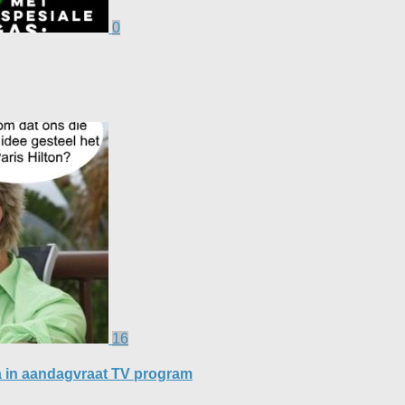
0
16
a in aandagvraat TV program