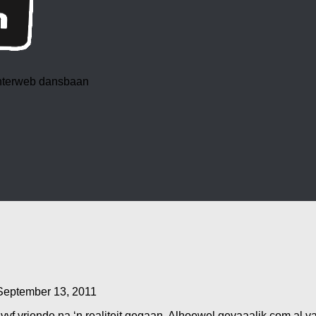
 interweb dansbaan
September 13, 2011
yf vriende na ‘n realiteit gegaan. Alhoewel gevaaalik.com al v