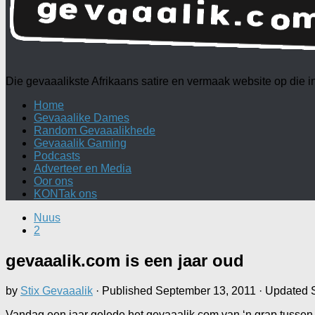
Die gevaaalikste Afrikaans satire en vermaak website op die
Home
Gevaaalike Dames
Random Gevaaalikhede
Gevaaalik Gaming
Podcasts
Adverteer en Media
Oor ons
KONTak ons
Nuus
2
gevaaalik.com is een jaar oud
by
Stix Gevaaalik
· Published
September 13, 2011
· Updated
Vandag een jaar gelede het gevaaalik.com van ‘n grap tussen v