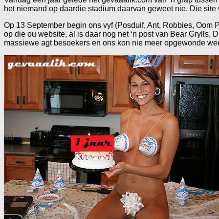
het niemand op daardie stadium daarvan geweet nie. Die site w
Op 13 September begin ons vyf (Posduif, Ant, Robbies, Oom P
op die ou website, al is daar nog net ‘n post van Bear Grylls
massiewe agt besoekers en ons kon nie meer opgewonde wee