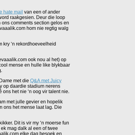
e hate mail
van een of ander
word raakgesien. Deur die loop
 in ons comments section gelos en
evaaalik.com hom nie regtig walg
om kry ‘n rekordhoeveelheid
vaaalik.com ook nou al het) op
 cool mense en hulle like blykbaar
.
e Dame met die
Q&A met Juicy
jy op daardie stadium nerens
ons het nie ‘n oog vir talent nie.
am met julle gevier en hopelik
n ons het mense laat lag. Die
ikker. Dit is vir my ‘n moerse fun
r ek mag dalk al een of twee
aaalik.com elke dag besoek en