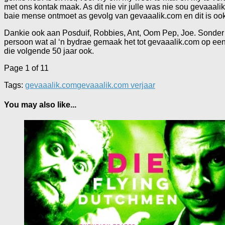
met ons kontak maak. As dit nie vir julle was nie sou gevaaalik
baie mense ontmoet as gevolg van gevaaalik.com en dit is ook
Dankie ook aan Posduif, Robbies, Ant, Oom Pep, Joe. Sonder 
persoon wat al ‘n bydrae gemaak het tot gevaaalik.com op een of
die volgende 50 jaar ook.
Page 1 of 1
1
Tags:
gevaaalik.com
gevaaalik.com verjaar
You may also like...