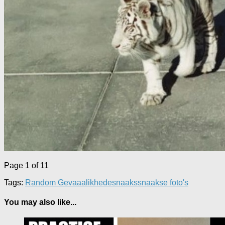
Page 1 of 1
1
Tags:
Random Gevaaalikhede
snaaks
snaakse foto's
You may also like...