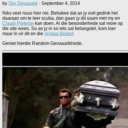
by
Stix Gevaaalik
·
September 4, 2014
Niks veel nuus hier nie. Behalwe dat as jy ooit gedink het
daaraan om te leer scuba, dan gaan jy dit saam met my en
Claudi Pieterse
kan doen. Al die besonderhede sal more op
die site wees. So as jy in so iets sal belangstel, kom loer
maar in vir dit en die
Vrydag Bederf
.
Geniet hierdie Random Gevaaalikhede.