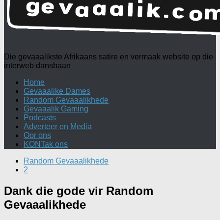
Die gevaaalikste Afrikaans satire en vermaak website op die
interweb dansbaan
Home
Gevaaalike Dames
Random Gevaaalikhede
Gevaaalik Gaming
Podcasts
Adverteer en Media
Oor ons
KONTak ons
Random Gevaaalikhede
2
Dank die gode vir Random
Gevaaalikhede