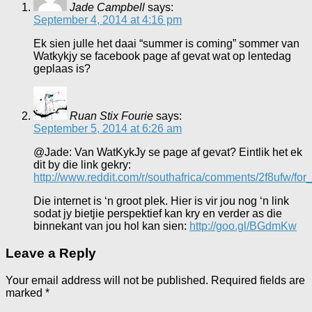
Jade Campbell
says:
September 4, 2014 at 4:16 pm
Ek sien julle het daai “summer is coming” sommer van
Watkykjy se facebook page af gevat wat op lentedag
geplaas is?
Ruan Stix Fourie
says:
September 5, 2014 at 6:26 am
@Jade: Van WatKykJy se page af gevat? Eintlik het ek
dit by die link gekry:
http://www.reddit.com/r/southafrica/comments/2f8ufw/for
Die internet is ‘n groot plek. Hier is vir jou nog ‘n link
sodat jy bietjie perspektief kan kry en verder as die
binnekant van jou hol kan sien:
http://goo.gl/BGdmKw
Leave a Reply
Your email address will not be published.
Required fields are
marked
*