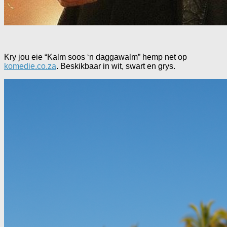
Kry jou eie “Kalm soos ‘n daggawalm” hemp net op
komedie.co.za
. Beskikbaar in wit, swart en grys.