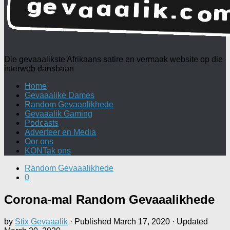
Die gevaaalikste Afrikaans satire en vermaak website op die
interweb dansbaan
Home
Gevaaalike Dames
Random Gevaaalikhede
Gevaaalik Gaming
Podcasts
Adverteer en Media
Oor ons
KONTak ons
Random Gevaaalikhede
0
Corona-mal Random Gevaaalikhede
by
Stix Gevaaalik
· Published
March 17, 2020
· Updated