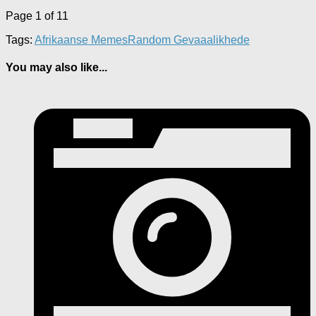
Page 1 of 1
1
Tags:
Afrikaanse Memes
Random Gevaaalikhede
You may also like...