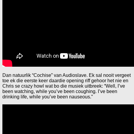
Dan natuurlik “Cochise” van Audioslave. Ek sal nooit vergeet
toe ek die eerste keer daardie opening riff gehoor het nie en
Chris se crazy howl wat bo die musiek uitbreek: “Well, I’ve
been watching, while you’ve been coughing. I’ve been
drinking life, while you’ve been nauseous.”