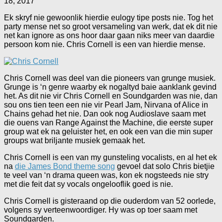
18, 2017
Ek skryf nie gewoonlik hierdie eulogy tipe posts nie. Tog het
party mense net so groot versameling van werk, dat ek dit nie
net kan ignore as ons hoor daar gaan niks meer van daardie
persoon kom nie. Chris Cornell is een van hierdie mense.
Chris Cornell was deel van die pioneers van grunge musiek.
Grunge is ‘n genre waarby ek nogaltyd baie aanklank gevind
het. As dit nie vir Chris Cornell en Soundgarden was nie, dan
sou ons tien teen een nie vir Pearl Jam, Nirvana of Alice in
Chains gehad het nie. Dan ook nog Audioslave saam met
die ouens van Range Against the Machine, die eerste super
group wat ek na geluister het, en ook een van die min super
groups wat briljante musiek gemaak het.
Chris Cornell is een van my gunsteling vocalists, en al het ek
na
die James Bond theme song
gevoel dat solo Chris bietjie
te veel van ‘n drama queen was, kon ek nogsteeds nie stry
met die feit dat sy vocals ongelooflik goed is nie.
Chris Cornell is gisteraand op die ouderdom van 52 oorlede,
volgens sy verteenwoordiger. Hy was op toer saam met
Soundgarden.