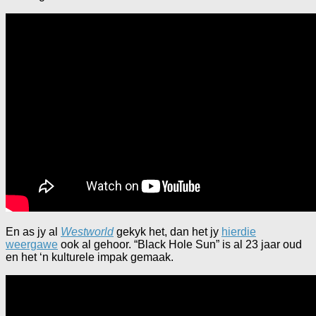
En as jy al
Westworld
gekyk het, dan het jy
hierdie
weergawe
ook al gehoor. “Black Hole Sun” is al 23 jaar oud
en het ‘n kulturele impak gemaak.