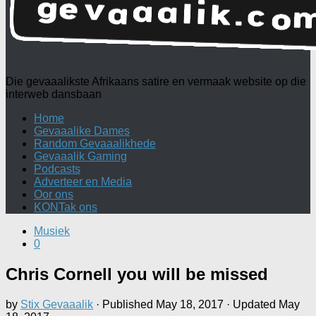
Die gevaaalikste Afrikaans satire en vermaak website op die
interweb dansbaan
Home
Gevaaalike Dames
Random Gevaaalikhede
Gevaaalik Gaming
Podcasts
Adverteer en Media
Oor ons
KONTak ons
Musiek
0
Chris Cornell you will be missed
by
Stix Gevaaalik
· Published
May 18, 2017
· Updated
May