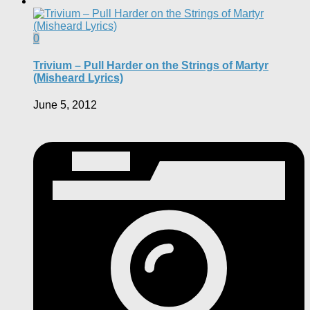
0
Trivium – Pull Harder on the Strings of Martyr
(Misheard Lyrics)
June 5, 2012