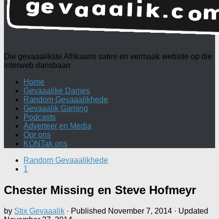
Die gevaaalikste Afrikaans satire en vermaak website op die
interweb dansbaan
Home
Gevaaalike Dames
Random Gevaaalikhede
Gevaaalik Gaming
Podcasts
Adverteer en Media
Oor ons
KONTak ons
Random Gevaaalikhede
1
Chester Missing en Steve Hofmeyr
by
Stix Gevaaalik
· Published
November 7, 2014
· Updated