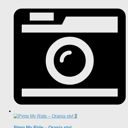
2
Pimp My Ride – Orania styl