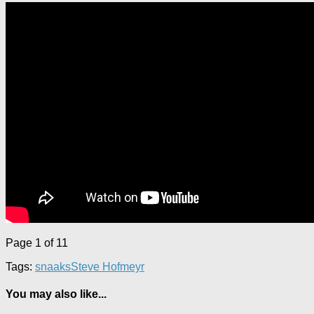
Page 1 of 1
1
Tags:
snaaks
Steve Hofmeyr
You may also like...