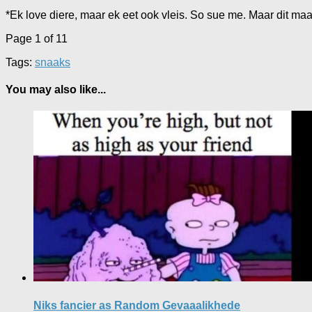
*Ek love diere, maar ek eet ook vleis. So sue me. Maar dit maa
Page 1 of 1
1
Tags:
snaaks
You may also like...
Niks fancier as Random Gevaaalikhede