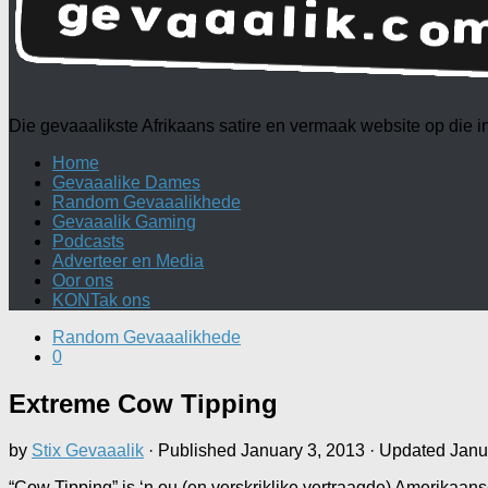
Die gevaaalikste Afrikaans satire en vermaak website op die
Home
Gevaaalike Dames
Random Gevaaalikhede
Gevaaalik Gaming
Podcasts
Adverteer en Media
Oor ons
KONTak ons
Random Gevaaalikhede
0
Extreme Cow Tipping
by
Stix Gevaaalik
· Published
January 3, 2013
· Updated
Janu
“Cow Tipping” is ‘n ou (en verskriklike vertraagde) Amerikaanse