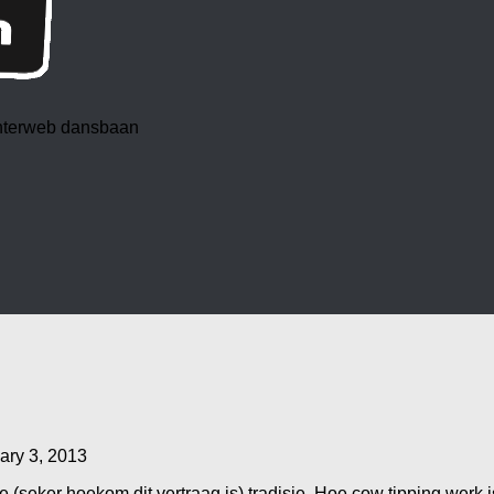
 interweb dansbaan
ary 3, 2013
 (seker hoekom dit vertraag is) tradisie. Hoe cow tipping werk i