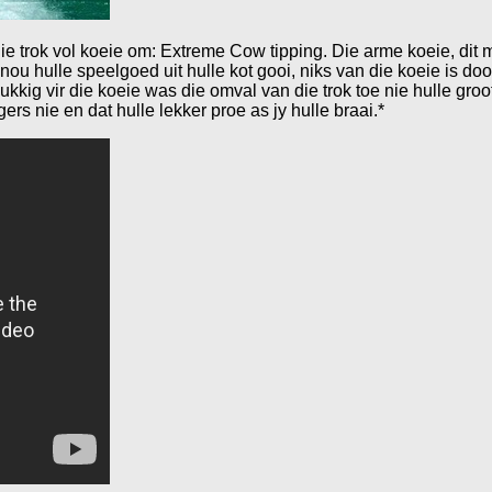
die trok vol koeie om: Extreme Cow tipping. Die arme koeie, dit m
u hulle speelgoed uit hulle kot gooi, niks van die koeie is dood
ukkig vir die koeie was die omval van die trok toe nie hulle gro
rs nie en dat hulle lekker proe as jy hulle braai.*