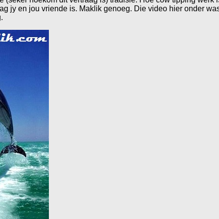
ag jy en jou vriende is. Maklik genoeg. Die video hier onder was
.