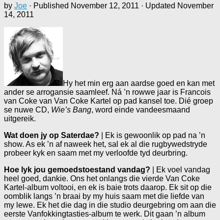
by
Joe
· Published
November 12, 2011
· Updated
November
14, 2011
Hy het min erg aan aardse goed en kan met
ander se arrogansie saamleef. Ná ’n rowwe jaar is Francois
van Coke van Van Coke Kartel op pad kansel toe. Dié groep
se nuwe CD,
Wie’s Bang
, word einde vandeesmaand
uitgereik.
Wat doen jy op Saterdae?
| Ek is gewoonlik op pad na ’n
show. As ek ’n af naweek het, sal ek al die rugbywedstryde
probeer kyk en saam met my verloofde tyd deurbring.
Hoe lyk jou gemoedstoestand vandag?
| Ek voel vandag
heel goed, dankie. Ons het onlangs die vierde Van Coke
Kartel-album voltooi, en ek is baie trots daarop. Ek sit op die
oomblik langs ’n braai by my huis saam met die liefde van
my lewe. Ek het die dag in die studio deurgebring om aan die
eerste Vanfokkingtasties-album te werk. Dit gaan ’n album