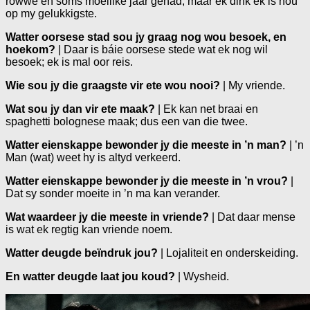
rowwe en soms moeilike jaar gehad, maar ek dink ek is nou
op my gelukkigste.
Watter oorsese stad sou jy graag nog wou besoek, en
hoekom?
| Daar is báie oorsese stede wat ek nog wil
besoek; ek is mal oor reis.
Wie sou jy die graagste vir ete wou nooi?
| My vriende.
Wat sou jy dan vir ete maak?
| Ek kan net braai en
spaghetti bolognese maak; dus een van die twee.
Watter eienskappe bewonder jy die meeste in ’n man?
| ’n
Man (wat) weet hy is altyd verkeerd.
Watter eienskappe bewonder jy die meeste in ’n vrou?
|
Dat sy sonder moeite in ’n ma kan verander.
Wat waardeer jy die meeste in vriende?
| Dat daar mense
is wat ek regtig kan vriende noem.
Watter deugde beïndruk jou?
| Lojaliteit en onderskeiding.
En watter deugde laat jou koud?
| Wysheid.