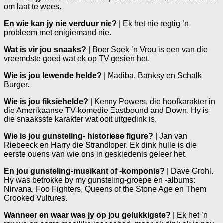
om laat te wees.
En wie kan jy nie verduur nie?
| Ek het nie regtig ’n
probleem met enigiemand nie.
Wat is vir jou snaaks?
| Boer Soek ’n Vrou is een van die
vreemdste goed wat ek op TV gesien het.
Wie is jou lewende helde?
| Madiba, Banksy en Schalk
Burger.
Wie is jou fiksiehelde?
| Kenny Powers, die hoofkarakter in
die Amerikaanse TV-komedie Eastbound and Down. Hy is
die snaaksste karakter wat ooit uitgedink is.
Wie is jou gunsteling- historiese figure?
| Jan van
Riebeeck en Harry die Strandloper. Ek dink hulle is die
eerste ouens van wie ons in geskiedenis geleer het.
En jou gunsteling-musikant of -komponis?
| Dave Grohl.
Hy was betrokke by my gunsteling-groepe en -albums:
Nirvana, Foo Fighters, Queens of the Stone Age en Them
Crooked Vultures.
Wanneer en waar was jy op jou gelukkigste?
| Ek het ’n