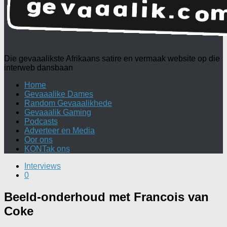
Die gevaaalikste Afrikaans satire en vermaak website op die
interweb dansbaan
Home
Gevaaalike Dames
Random Gevaaalikhede
Gevaaalik Gaming
Podcasts
Adverteer en Media
Oor ons
KONTak ons
Interviews
0
Beeld-onderhoud met Francois van
Coke