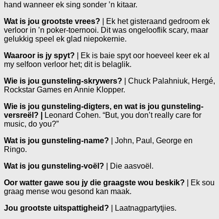
hand wanneer ek sing sonder ’n kitaar.
Wat is jou grootste vrees?
| Ek het gisteraand gedroom ek
verloor in ’n poker-toernooi. Dit was ongelooflik scary, maar
gelukkig speel ek glad niepokernie.
Waaroor is jy spyt?
| Ek is baie spyt oor hoeveel keer ek al
my selfoon verloor het; dit is belaglik.
Wie is jou gunsteling-skrywers?
| Chuck Palahniuk, Hergé,
Rockstar Games en Annie Klopper.
Wie is jou gunsteling-digters, en wat is jou gunsteling-
versreël? |
Leonard Cohen. “But, you don’t really care for
music, do you?”
Wat is jou gunsteling-name?
| John, Paul, George en
Ringo.
Wat is jou gunsteling-voël?
| Die aasvoël.
Oor watter gawe sou jy die graagste wou beskik?
| Ek sou
graag mense wou gesond kan maak.
Jou grootste uitspattigheid?
| Laatnagpartytjies.