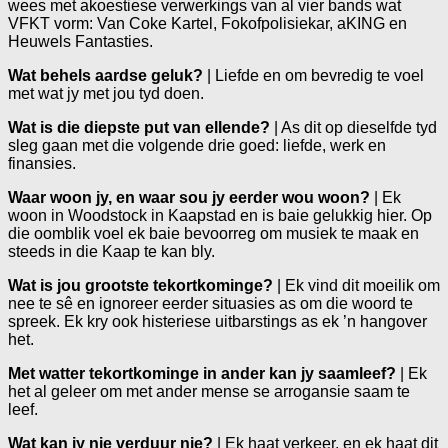
wees met akoestiese verwerkings van al vier bands wat
VFKT vorm: Van Coke Kartel, Fokofpolisiekar, aKING en
Heuwels Fantasties.
Wat behels aardse geluk?
| Liefde en om bevredig te voel
met wat jy met jou tyd doen.
Wat is die diepste put van ellende?
| As dit op dieselfde tyd
sleg gaan met die volgende drie goed: liefde, werk en
finansies.
Waar woon jy, en waar sou jy eerder wou woon?
| Ek
woon in Woodstock in Kaapstad en is baie gelukkig hier. Op
die oomblik voel ek baie bevoorreg om musiek te maak en
steeds in die Kaap te kan bly.
Wat is jou grootste tekortkominge?
| Ek vind dit moeilik om
nee te sê en ignoreer eerder situasies as om die woord te
spreek. Ek kry ook histeriese uitbarstings as ek ’n hangover
het.
Met watter tekortkominge in ander kan jy saamleef?
| Ek
het al geleer om met ander mense se arrogansie saam te
leef.
Wat kan jy nie verduur nie?
| Ek haat verkeer, en ek haat dit