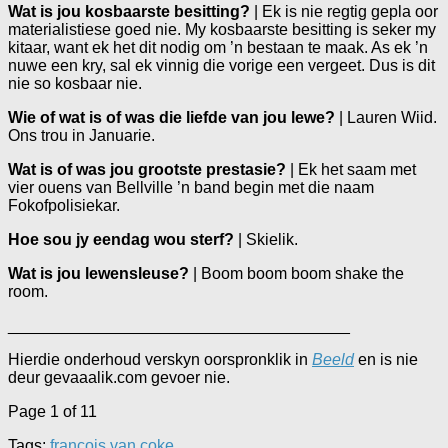
Wat is jou kosbaarste besitting?
| Ek is nie regtig gepla oor
materialistiese goed nie. My kosbaarste besitting is seker my
kitaar, want ek het dit nodig om ’n bestaan te maak. As ek ’n
nuwe een kry, sal ek vinnig die vorige een vergeet. Dus is dit
nie so kosbaar nie.
Wie of wat is of was die liefde van jou lewe?
| Lauren Wiid.
Ons trou in Januarie.
Wat is of was jou grootste prestasie?
| Ek het saam met
vier ouens van Bellville ’n band begin met die naam
Fokofpolisiekar.
Hoe sou jy eendag wou sterf?
| Skielik.
Wat is jou lewensleuse?
| Boom boom boom shake the
room.
______________________________________
Hierdie onderhoud verskyn oorspronklik in
Beeld
en is nie
deur gevaaalik.com gevoer nie.
Page 1 of 1
1
Tags:
francois van coke