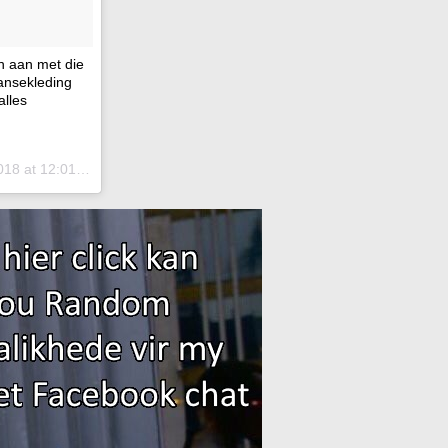
n aan met die
ansekleding
alles
 at 12:01pm PDT