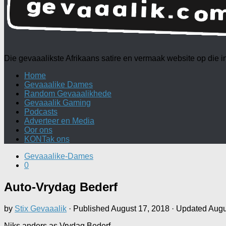
Die gevaaalikste Afrikaans satire en vermaak website op die
Home
Gevaaalike Dames
Random Gevaaalikhede
Gevaaalik Gaming
Podcasts
Adverteer en Media
Oor ons
KONTak ons
Gevaaalike-Dames
0
Auto-Vrydag Bederf
by
Stix Gevaaalik
· Published
August 17, 2018
· Updated
Augu
Niks anders as Vrydag Bederf.