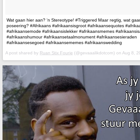
Wat gaan hier aan? ‘n Stereotype! #Triggered Maar regtig, wat gaa
poseering? #Afrikaans #afrikaansisgroot #afrikaansequotes #afrika
#afrikaansemode #afrikaansislekker #afrikaansmemes #afrikaansis
#afrikaanshumour #afrikaansetaalmonument #afrikaansesieraden
#afrikaansesegoed #afrikaansememes #afrikaanswedding
A post shared by
Ruan Stix Fourie
(@gevaaalikdotcom) on
Aug 8, 2018