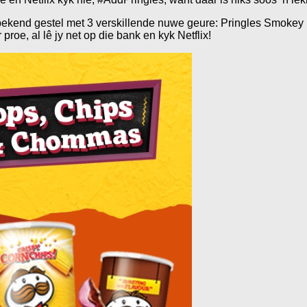
 bekend gestel met 3 verskillende nuwe geure: Pringles Smokey
roe, al lê jy net op die bank en kyk Netflix!