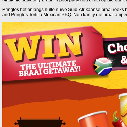
Pringles het onlangs hulle nuwe Suid-Afrikaanse braai reeks
and Pringles Tortilla Mexican BBQ. Nou kan jy die braai amper p