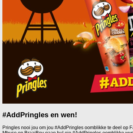
#AddPringles en wen!
Pringles nooi jou om jou #AddPringles oomblikke te deel op 
Mbuso en BraaiBoy gaan hul eie #AddPringles oomblikke wys e