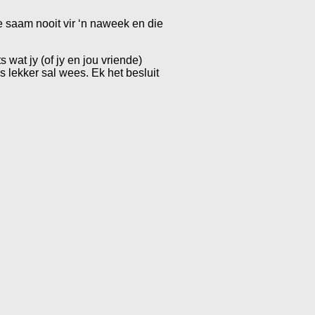
saam nooit vir ‘n naweek en die
wat jy (of jy en jou vriende)
s lekker sal wees. Ek het besluit