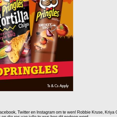
Facebook, Twitter en Instagram om te wen! Robbie Kruse, Kriya
n die res van julle te wys hoe dit gedoen word.