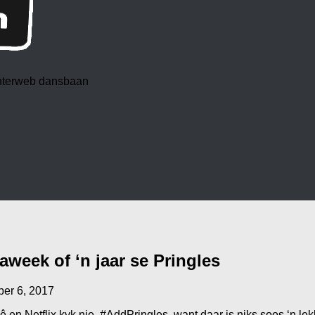
 interweb dansbaan
week of ‘n jaar se Pringles
ber 6, 2017
lê en Netflix kyk nie, #AddPringles, want daar is niks soos ‘n lek