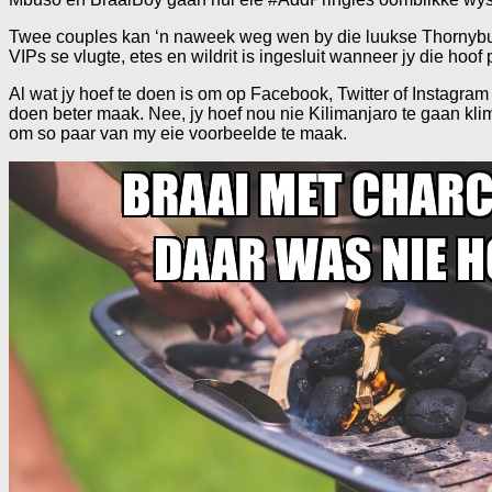
Twee couples kan ‘n naweek weg wen by die luukse Thornybus
VIPs se vlugte, etes en wildrit is ingesluit wanneer jy die hoo
Al wat jy hoef te doen is om op Facebook, Twitter of Instagram
doen beter maak. Nee, jy hoef nou nie Kilimanjaro te gaan klim 
om so paar van my eie voorbeelde te maak.