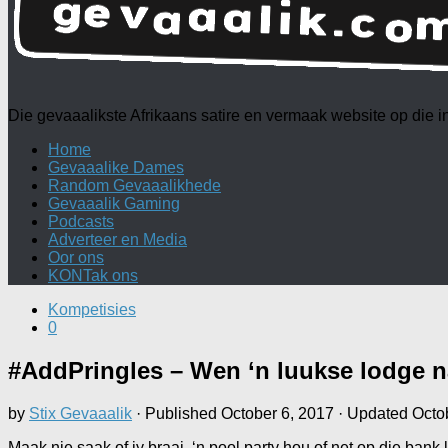
Die gevaaalikste Afrikaans satire en vermaak website op die
Home
Gevaaalike Dames
Random Gevaaalikhede
Gevaaalik Gaming
Podcasts
Adverteer en Media
Oor ons
KONTak ons
Kompetisies
0
#AddPringles – Wen ‘n luukse lodge na
by
Stix Gevaaalik
· Published
October 6, 2017
· Updated
Octo
Maak nie saak of jy braai, ‘n pool party hou of net op die bank 