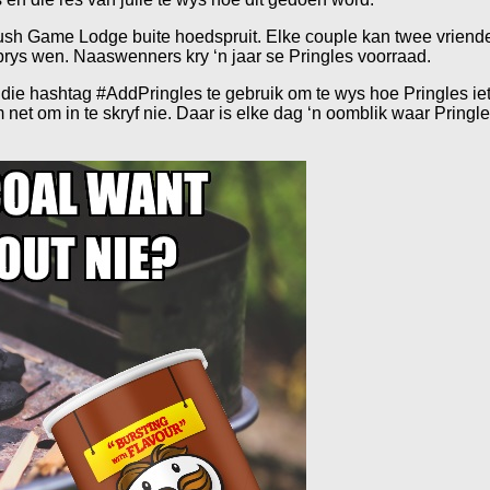
h Game Lodge buite hoedspruit. Elke couple kan twee vriende 
f prys wen. Naaswenners kry ‘n jaar se Pringles voorraad.
 die hashtag #AddPringles te gebruik om te wys hoe Pringles iets 
net om in te skryf nie. Daar is elke dag ‘n oomblik waar Pringle