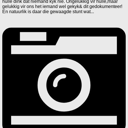
hulle dink dat niemand kyk nie. Ongelukkig vir hulle,maar
gelukkig vir ons het iemand wel gekyk& dit gedokumenteer!
En natuurlik is daar die gewaagde stunt wat...