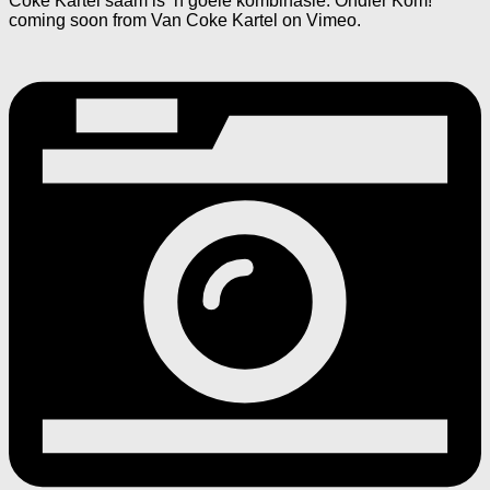
Coke Kartel saam is ‘n goeie kombinasie. Ondier Kom!
coming soon from Van Coke Kartel on Vimeo.