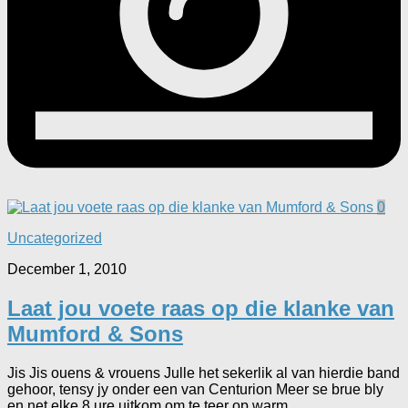
0
Uncategorized
December 1, 2010
Laat jou voete raas op die klanke van
Mumford & Sons
Jis Jis ouens & vrouens Julle het sekerlik al van hierdie band
gehoor, tensy jy onder een van Centurion Meer se brue bly
en net elke 8 ure uitkom om te teer op warm...