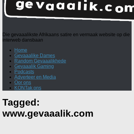
Die gevaaalikste Afrikaans satire en vermaak website op die
interweb dansbaan
Home
Gevaaalike Dames
Random Gevaaalikhede
Gevaaalik Gaming
Podcasts
Adverteer en Media
Oor ons
KONTak ons
Tagged:
www.gevaaalik.com