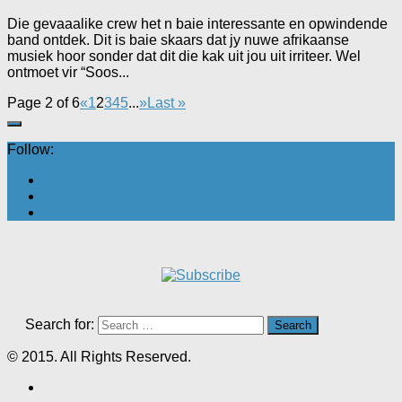
Die gevaaalike crew het n baie interessante en opwindende
band ontdek. Dit is baie skaars dat jy nuwe afrikaanse
musiek hoor sonder dat dit die kak uit jou uit irriteer. Wel
ontmoet vir “Soos...
Page 2 of 6
«
1
2
3
4
5
...
»
Last »
Follow:
Search for:
© 2015. All Rights Reserved.