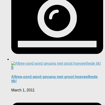
0
Aftree-oord word gevang met groot hoeveelhede
tik!
March 1, 2011