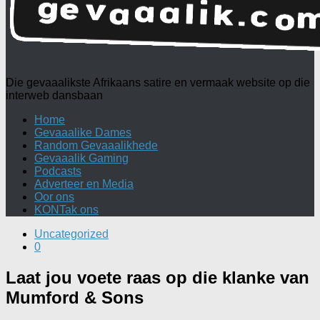
Die gevaaalikste Afrikaans satire en vermaak website op die
interweb dansbaan
Home
Gevaaalike Dames
Random Gevaaalikhede
Gevaaalik Gaming
Podcasts
Adverteer en Media
Oor ons
KONTak ons
Uncategorized
0
Laat jou voete raas op die klanke van
Mumford & Sons