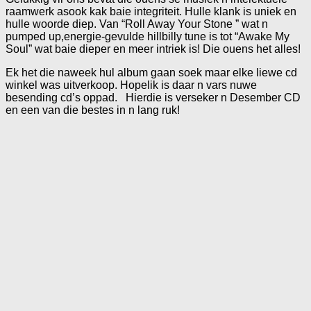
raamwerk asook kak baie integriteit. Hulle klank is uniek en
hulle woorde diep. Van “Roll Away Your Stone ” wat n
pumped up,energie-gevulde hillbilly tune is tot “Awake My
Soul” wat baie dieper en meer intriek is! Die ouens het alles!
Ek het die naweek hul album gaan soek maar elke liewe cd
winkel was uitverkoop. Hopelik is daar n vars nuwe
besending cd’s oppad. Hierdie is verseker n Desember CD
en een van die bestes in n lang ruk!