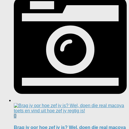
0
Brag jy oor hoe zef jy is? Wel, doen die real macoya