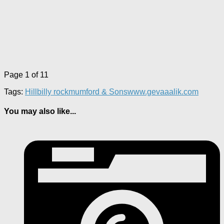
Page 1 of 1
1
Tags:
Hillbilly rock
mumford & Sons
www.gevaaalik.com
You may also like...