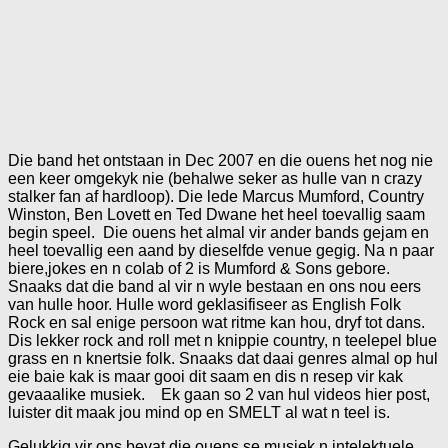
Die band het ontstaan in Dec 2007 en die ouens het nog nie
een keer omgekyk nie (behalwe seker as hulle van n crazy
stalker fan af hardloop). Die lede Marcus Mumford, Country
Winston, Ben Lovett en Ted Dwane het heel toevallig saam
begin speel. Die ouens het almal vir ander bands gejam en
heel toevallig een aand by dieselfde venue gegig. Na n paar
biere,jokes en n colab of 2 is Mumford & Sons gebore.
Snaaks dat die band al vir n wyle bestaan en ons nou eers
van hulle hoor. Hulle word geklasifiseer as English Folk
Rock en sal enige persoon wat ritme kan hou, dryf tot dans.
Dis lekker rock and roll met n knippie country, n teelepel blue
grass en n knertsie folk. Snaaks dat daai genres almal op hul
eie baie kak is maar gooi dit saam en dis n resep vir kak
gevaaalike musiek. Ek gaan so 2 van hul videos hier post,
luister dit maak jou mind op en SMELT al wat n teel is.
Gelukkig vir ons bevat die ouens se musiek n intelektuele