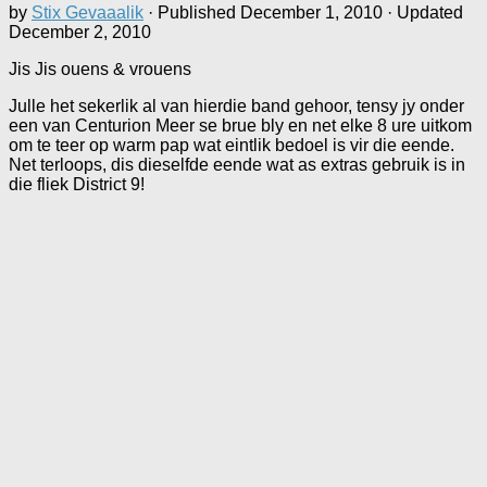
by
Stix Gevaaalik
· Published
December 1, 2010
· Updated
December 2, 2010
Jis Jis ouens & vrouens
Julle het sekerlik al van hierdie band gehoor, tensy jy onder
een van Centurion Meer se brue bly en net elke 8 ure uitkom
om te teer op warm pap wat eintlik bedoel is vir die eende.
Net terloops, dis dieselfde eende wat as extras gebruik is in
die fliek District 9!