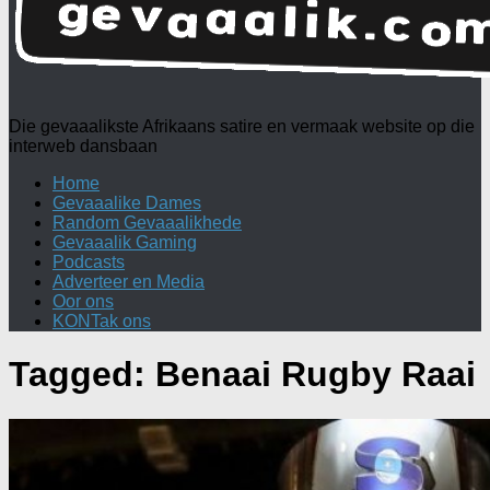
Die gevaaalikste Afrikaans satire en vermaak website op die
interweb dansbaan
Home
Gevaaalike Dames
Random Gevaaalikhede
Gevaaalik Gaming
Podcasts
Adverteer en Media
Oor ons
KONTak ons
Tagged:
Benaai Rugby Raai