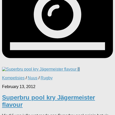
8
Kompetisies
/
Nuus
/
Rugby
February 13, 2012
Superbru pool kry Jägermeister
flavour