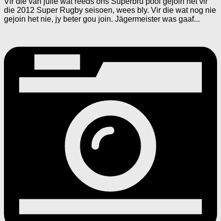
Vir dié van julle wat reeds ons Superbru pool gejoin het vir
die 2012 Super Rugby seisoen, wees bly. Vir die wat nog nie
gejoin het nie, jy beter gou join. Jägermeister was gaaf...