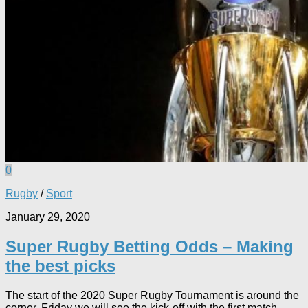
0
Rugby
/
Sport
January 29, 2020
Super Rugby Betting Odds – Making
the best picks
The start of the 2020 Super Rugby Tournament is around the
corner. Friday we will see the kick-off with the first match