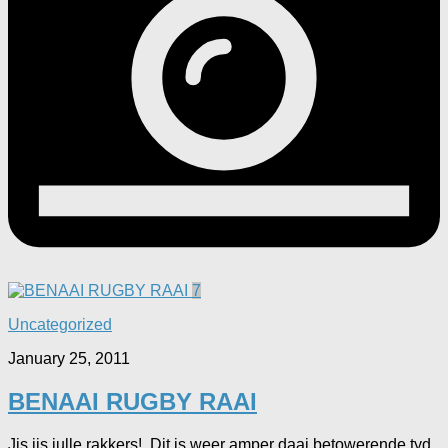
7
Uncategorized
January 25, 2011
BENAAI RUGBY RAAI
Jis jis julle rakkers! Dit is weer amper daai betowerende tyd