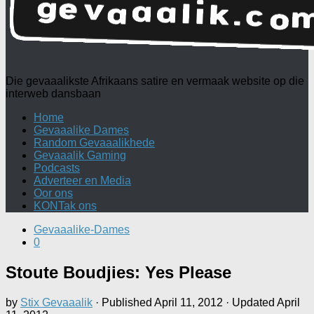
Die gevaaalikste Afrikaans satire en vermaak website op die
interweb dansbaan
Home
Gevaaalike Dames
Random Gevaaalikhede
Gevaaalik Gaming
Podcasts
Adverteer en Media
Oor ons
KONTak ons
Gevaaalike-Dames
0
Stoute Boudjies: Yes Please
by
Stix Gevaaalik
· Published
April 11, 2012
· Updated
April