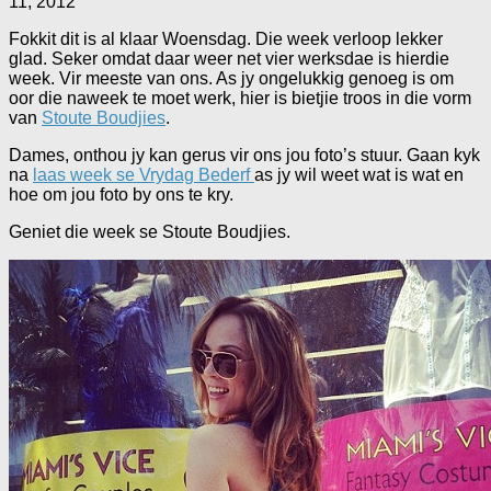
11, 2012
Fokkit dit is al klaar Woensdag. Die week verloop lekker
glad. Seker omdat daar weer net vier werksdae is hierdie
week. Vir meeste van ons. As jy ongelukkig genoeg is om
oor die naweek te moet werk, hier is bietjie troos in die vorm
van
Stoute Boudjies
.
Dames, onthou jy kan gerus vir ons jou foto’s stuur. Gaan kyk
na
laas week se Vrydag Bederf
as jy wil weet wat is wat en
hoe om jou foto by ons te kry.
Geniet die week se Stoute Boudjies.