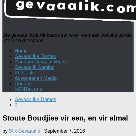
Die gevaaalikste Afrikaans satire en vermaak website op die
interweb dansbaan
Home
Gevaaalike Dames
Random Gevaaalikhede
Gevaaalik Gaming
Podcasts
Adverteer en Media
Oor ons
KONTak ons
Gevaaalike-Dames
0
Stoute Boudjies vir een, en vir almal
by
Stix Gevaaalik
·
September 7, 2016