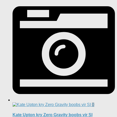
0
Kate Upton kry Zero Gravity boobs vir SI