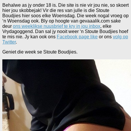
Behalwe as jy onder 18 is. Die site is nie vir jou nie, so skoert
hier jou skobbejak! Vir die res van julle is die Stoute
Boudjies hier soos elke Woensdag. Die week nogal vroeg op
‘n Woensdag ook. Bly op hoogte van gevaaalik.com sake
deur
ons weeklikse nuusbrief te kry in jou inbox
, elke
Vrydagoggend. Dan sal jy nooit weer ‘n Stoute Boudjies hoef
te mis nie. Jy kan ook ons
Facebook page like
or ons
volg op
Twitter
.
Geniet die week se Stoute Boudjies.