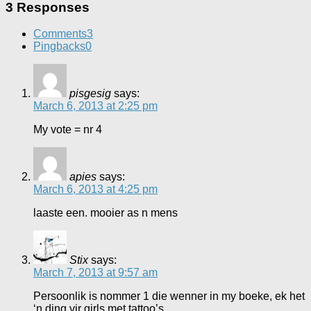
3 Responses
Comments
3
Pingbacks
0
pisgesig
says:
March 6, 2013 at 2:25 pm
My vote = nr 4
apies
says:
March 6, 2013 at 4:25 pm
laaste een. mooier as n mens
Stix
says:
March 7, 2013 at 9:57 am
Persoonlik is nommer 1 die wenner in my boeke, ek het
‘n ding vir girls met tattoo’s