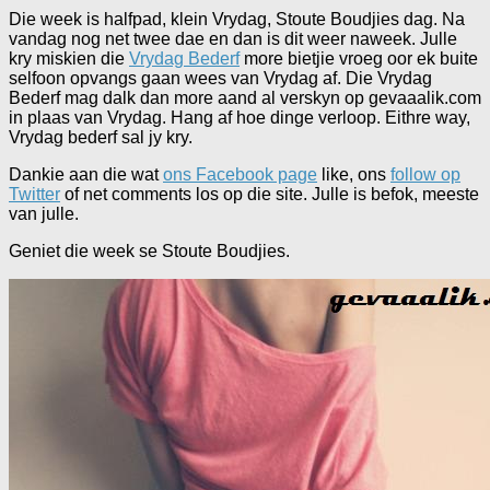
Die week is halfpad, klein Vrydag, Stoute Boudjies dag. Na
vandag nog net twee dae en dan is dit weer naweek. Julle
kry miskien die
Vrydag Bederf
more bietjie vroeg oor ek buite
selfoon opvangs gaan wees van Vrydag af. Die Vrydag
Bederf mag dalk dan more aand al verskyn op gevaaalik.com
in plaas van Vrydag. Hang af hoe dinge verloop. Eithre way,
Vrydag bederf sal jy kry.
Dankie aan die wat
ons Facebook page
like, ons
follow op
Twitter
of net comments los op die site. Julle is befok, meeste
van julle.
Geniet die week se Stoute Boudjies.