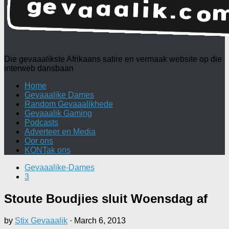
Die gevaaalikste Afrikaans satire en vermaak website op die
interweb dansbaan
Home
Gevaaalike Dames
Random Gevaaalikhede
Gevaaalik Gaming
Podcasts
Adverteer en Media
Oor ons
KONTak ons
Gevaaalike-Dames
3
Stoute Boudjies sluit Woensdag af
by
Stix Gevaaalik
·
March 6, 2013