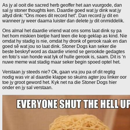
As jy al ooit die sacred herb geoffer het aan vuurgode, dan
sal jy stoner thoughts ken. Daardie goed wat jy dink wat jy
altyd dink: “Ons moes dit record het”. Dan record jy dit en
wanneer jy weer daarna luister dan delete jy dit onmiddelik.
Ons almal het daardie vriend wat ons soms laat dink sy pa
het hom miskien bietjie hard teen die kop geklap as kind. Nie
omdat hy stadig is nie, omdat hy dronk of gerook raak en dan
goed sê wat jou so laat dink. Stoner Dogs kan seker die
beste beskryf word as daardie vriend se gerookde gedagtes
en foto’s van honde wat lyk of hulle gerook is, saam. Dit is ‘n
nuwe meme wat stadig maar seker begin spoed optel het.
Verstaan jy steeds nie? Ok, gaan vra jou pa of dit regtig
nodig was vir al daardie klappe so skuins agter jou linker oor
toe jy groot geword het. Kyk net na die Stoner Dogs hier
onder en jy sal verstaan.