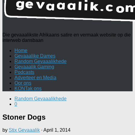
Die gevaaalikste Afrikaans satire en vermaak website op die
interweb dansbaan
Home
Gevaaalike Dames
Random Gevaaalikhede
Gevaaalik Gaming
Podcasts
Adverteer en Media
Oor ons
KONTak ons
Random Gevaaalikhede
0
Stoner Dogs
by
Stix Gevaaalik
·
April 1, 2014