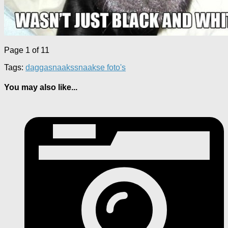
Page 1 of 1
1
Tags:
dagga
snaaks
snaakse foto's
You may also like...