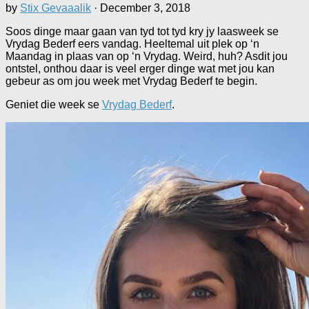
by
Stix Gevaaalik
·
December 3, 2018
Soos dinge maar gaan van tyd tot tyd kry jy laasweek se
Vrydag Bederf eers vandag. Heeltemal uit plek op ‘n
Maandag in plaas van op ‘n Vrydag. Weird, huh? Asdit jou
ontstel, onthou daar is veel erger dinge wat met jou kan
gebeur as om jou week met Vrydag Bederf te begin.
Geniet die week se
Vrydag Bederf
.