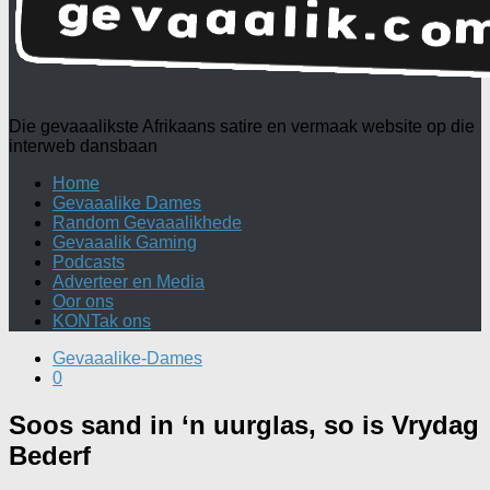
Die gevaaalikste Afrikaans satire en vermaak website op die
interweb dansbaan
Home
Gevaaalike Dames
Random Gevaaalikhede
Gevaaalik Gaming
Podcasts
Adverteer en Media
Oor ons
KONTak ons
Gevaaalike-Dames
0
Soos sand in ‘n uurglas, so is Vrydag
Bederf