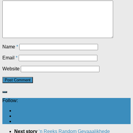
Name
*
Email
*
Website
Follow:
Next story
‘n Reeks Random Gevaaalikhede