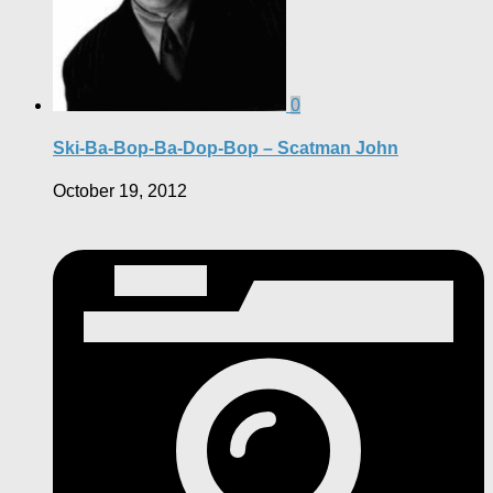
0
Ski-Ba-Bop-Ba-Dop-Bop – Scatman John
October 19, 2012