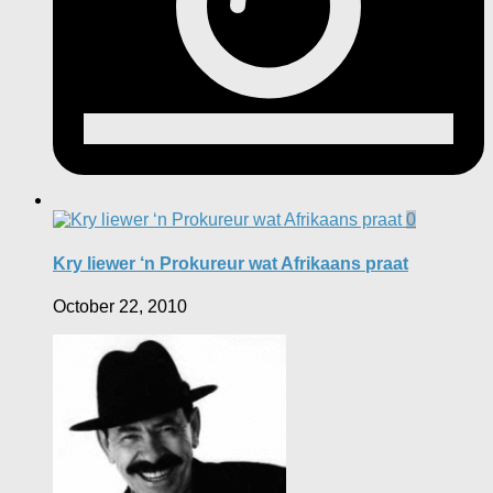
0
Kry liewer ‘n Prokureur wat Afrikaans praat
October 22, 2010