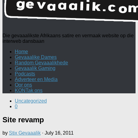
Die gevaaalikste Afrikaans satire en vermaak website op die
interweb dansbaan
Home
Gevaaalike Dames
Random Gevaaalikhede
Gevaaalik Gaming
Podcasts
Adverteer en Media
Oor ons
KONTak ons
Uncategorized
0
Site revamp
by
Stix Gevaaalik
·
July 16, 2011